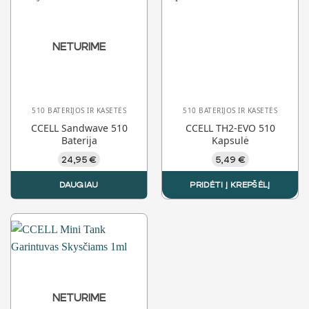
variants.
variants.
The
The
options
options
may
NETURIME
may
be
be
chosen
chosen
on
on
the
510 BATERIJOS IR KASETĖS
510 BATERIJOS IR KASETĖS
the
product
CCELL Sandwave 510
CCELL TH2-EVO 510
product
page
Baterija
Kapsulė
page
24,95
€
5,49
€
DAUGIAU
PRIDĖTI Į KREPŠĖLĮ
NETURIME