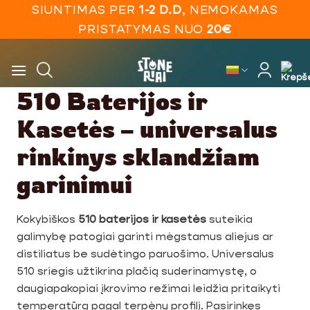
Skip
SIUNTIMAS PER
1-2 D.D
, NEMOKAMAS
to
PRISTATYMAS NUO
20€
content
510 Baterijos ir
Kasetės – universalus
rinkinys sklandžiam
garinimui
Kokybiškos
510 baterijos ir kasetės
suteikia
galimybę patogiai garinti mėgstamus aliejus ar
distiliatus be sudėtingo paruošimo. Universalus
510 sriegis užtikrina plačią suderinamystę, o
daugiapakopiai įkrovimo režimai leidžia pritaikyti
temperatūrą pagal terpėnų profilį. Pasirinkęs