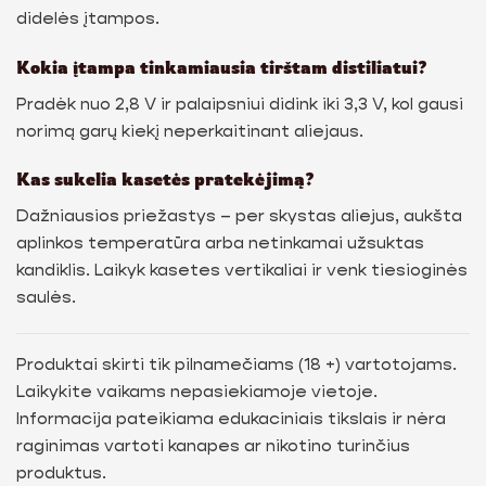
didelės įtampos.
Kokia įtampa tinkamiausia tirštam distiliatui?
Pradėk nuo 2,8 V ir palaipsniui didink iki 3,3 V, kol gausi
norimą garų kiekį neperkaitinant aliejaus.
Kas sukelia kasetės pratekėjimą?
Dažniausios priežastys – per skystas aliejus, aukšta
aplinkos temperatūra arba netinkamai užsuktas
kandiklis. Laikyk kasetes vertikaliai ir venk tiesioginės
saulės.
Produktai skirti tik pilnamečiams (18 +) vartotojams.
Laikykite vaikams nepasiekiamoje vietoje.
Informacija pateikiama edukaciniais tikslais ir nėra
raginimas vartoti kanapes ar nikotino turinčius
produktus.