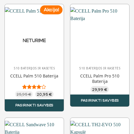
Akcija!
NETURIME
510 BATERIJOS IR KASETĖS
510 BATERIJOS IR KASETĖS
CCELL Palm 510 Baterija
CCELL Palm Pro 510
Baterija
29,99
€
Original
Current
25,95
Įvertinimas:
€
20,95
€
price
price
4.00
iš 5
PASIRINKTI SAVYBES
was:
is:
PASIRINKTI SAVYBES
25,95 €.
20,95 €.
This
This
product
product
has
has
multiple
multiple