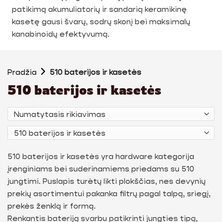
patikimą akumuliatorių ir sandarią keramikinę
kasetę gausi švarų, sodrų skonį bei maksimalų
kanabinoidų efektyvumą.
Pradžia
510 baterijos ir kasetės
510 baterijos ir kasetės
510 baterijos ir kasetės yra hardware kategorija
įrenginiams bei suderinamiems priedams su 510
jungtimi. Puslapis turėtų likti plokščias, nes devynių
prekių asortimentui pakanka filtrų pagal talpą, sriegį,
prekės ženklą ir formą.
Renkantis bateriją svarbu patikrinti jungties tipą,