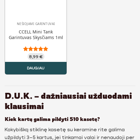
NEŠIOJAMI GARINTUVAI
CCELL Mini Tank
Garintuvas Skysčiams 1ml
Įvertinimas:
8,99
€
5.00
iš 5
DAUGIAU
D.U.K. – dažniausiai užduodami
klausimai
Kiek kartų galima pildyti 510 kasetę?
Kokybišką stiklinę kasetę su keramine rite galima
užpildyti 3–5 kartus, jei tinkamai valai ir nenaudoji per