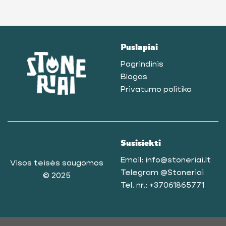
Puslapiai
Pagrindinis
Blogas
Privatumo politika
Susisiekti
Email:
info@stoneriai.lt
Visos teisės saugomos
Telegram
@Stoneriai
© 2025
Tel. nr.:
+37061865771