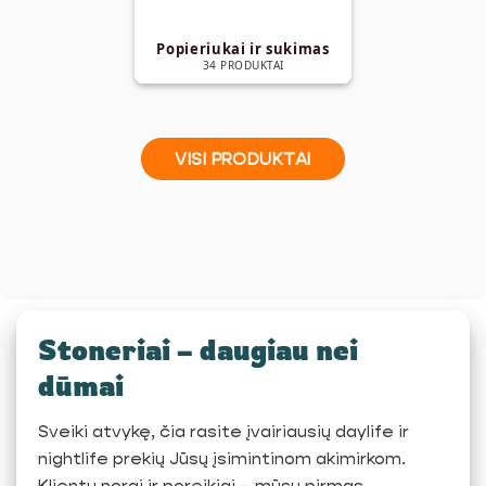
Popieriukai ir sukimas
34 PRODUKTAI
VISI PRODUKTAI
Stoneriai – daugiau nei
dūmai
Sveiki atvykę, čia rasite įvairiausių daylife ir
nightlife prekių Jūsų įsimintinom akimirkom.
Klientų norai ir poreikiai – mūsų pirmas