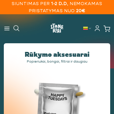
Skip
SIUNTIMAS PER
1-2 D.D
, NEMOKAMAS
to
PRISTATYMAS NUO
20€
content
Rūkymo aksesuarai
Popieriukai, bongai, filtrai ir daugiau