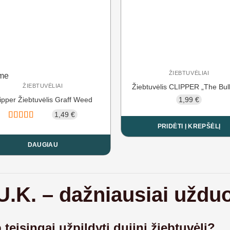
ŽIEBTUVĖLIAI
ime
Žiebtuvėlis CLIPPER „The Bul
ŽIEBTUVĖLIAI
1,99
€
ipper Žiebtuvėlis Graff Weed
1,49
€
Įvertinimas:
PRIDĖTI Į KREPŠĖLĮ
5.00
iš 5
DAUGIAU
U.K. – dažniausiai uždu
 teisingai užpildyti dujinį žiebtuvėlį?