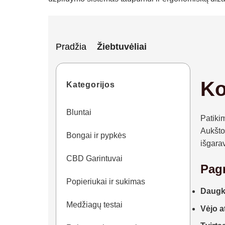
Pradžia
Žiebtuvėliai
Ko
Kategorijos
Bluntai
Patiki
Aukštos
Bongai ir pypkės
išgara
CBD Garintuvai
Pagr
Popieriukai ir sukimas
Daugk
Medžiagų testai
Vėjo 