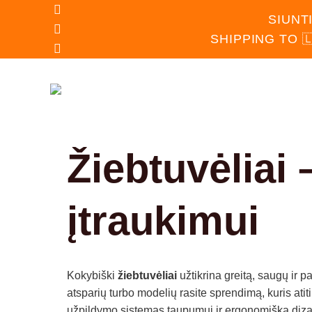
Skip
SIUNT
to
SHIPPING TO 
content
PAGRINDINIS
PARDU
Žiebtuvėliai
įtraukimui
Kokybiški
žiebtuvėliai
užtikrina greitą, saugų ir 
atsparių turbo modelių rasite sprendimą, kuris ati
užpildymo sistemas taupumui ir ergonomišką diz