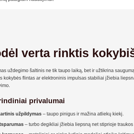
dėl verta rinktis kokybi
mas uždegimo šaltinis ne tik taupo laiką, bet ir užtikrina saugu
 kokybės flintas ar elektroninis impulsas stabiliai įžiebia liep
vimo.
indiniai privalumai
artinis užpildymas
– taupo pinigus ir mažina atliekų kiekį.
atsparumas
– turbo degikliai įžiebia liepsną net stiprioje traukos 