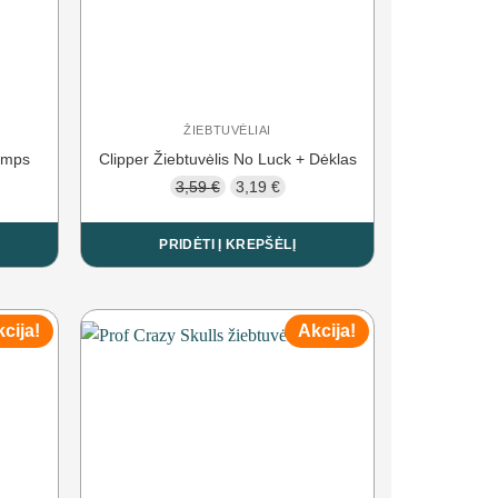
ŽIEBTUVĖLIAI
tamps
Clipper Žiebtuvėlis No Luck + Dėklas
Original
Current
3,59
€
3,19
€
price
price
was:
is:
PRIDĖTI Į KREPŠĖLĮ
3,59 €.
3,19 €.
cija!
Akcija!