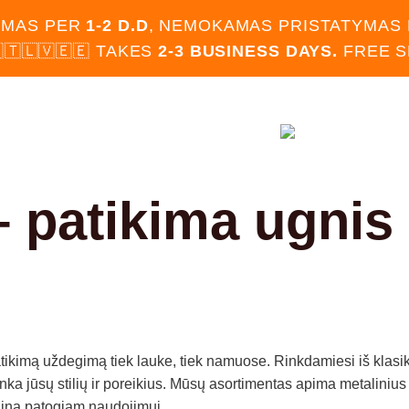
IMAS PER
1-2 D.D
, NEMOKAMAS PRISTATYMAS
🇹🇱🇻🇪🇪 TAKES
2-3 BUSINESS DAYS.
FREE 
OTUVĖ
BLOGAS
KONTAKTAI
 – patikima ugni
patikimą uždegimą tiek lauke, tiek namuose. Rinkdamiesi iš klas
tinka jūsų stilių ir poreikius. Mūsų asortimentas apima metalini
ainą patogiam naudojimui.