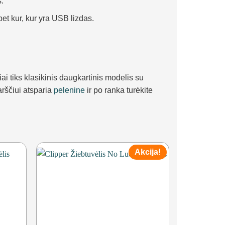
s.
bet kur, kur yra USB lizdas.
iai tiks klasikinis daugkartinis modelis su
rščiui atsparia
pelenine
ir po ranka turėkite
Akcija!