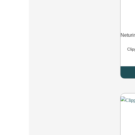
Netur
Cli