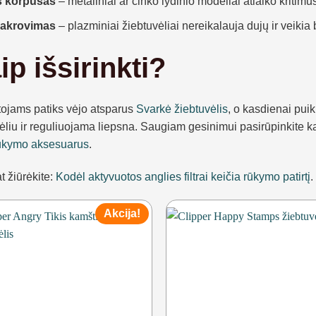
s korpusas
– metaliniai ar cinko lydinio modeliai atlaiko kritimu
akrovimas
– plazminiai žiebtuvėliai nereikalauja dujų ir veikia 
ip išsirinkti?
tojams patiks vėjo atsparus
Svarkė žiebtuvėlis
, o kasdienai puik
liu ir reguliuojama liepsna. Saugiam gesinimui pasirūpinkite ka
rūkymo aksesuarus
.
t žiūrėkite:
Kodėl aktyvuotos anglies filtrai keičia rūkymo patirtį
.
Akcija!