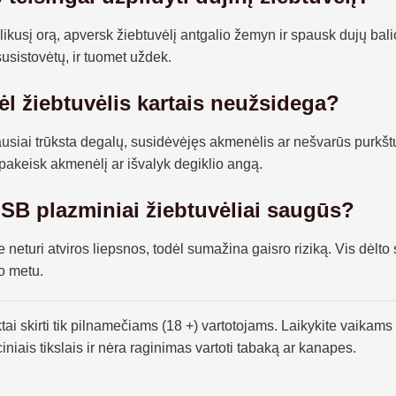
 likusį orą, apversk žiebtuvėlį antgalio žemyn ir spausk dujų ba
usistovėtų, ir tuomet uždek.
l žiebtuvėlis kartais neužsidega?
usiai trūksta degalų, susidėvėjęs akmenėlis ar nešvarūs purkštuk
 pakeisk akmenėlį ar išvalyk degiklio angą.
SB plazminiai žiebtuvėliai saugūs?
ie neturi atviros liepsnos, todėl sumažina gaisro riziką. Vis dėlt
o metu.
tai skirti tik pilnamečiams (18 +) vartotojams. Laikykite vaikam
niais tikslais ir nėra raginimas vartoti tabaką ar kanapes.