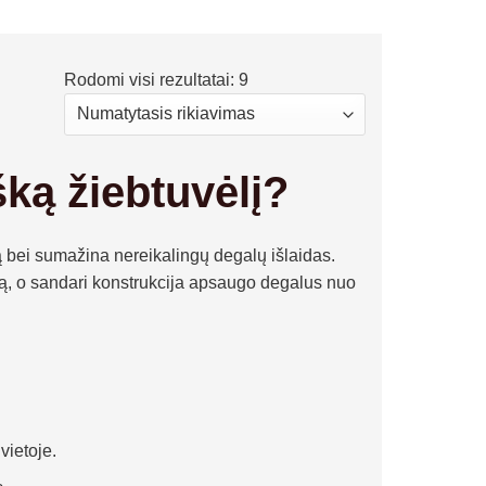
Rodomi visi rezultatai: 9
šką žiebtuvėlį?
mą bei sumažina nereikalingų degalų išlaidas.
sną, o sandari konstrukcija apsaugo degalus nuo
vietoje.