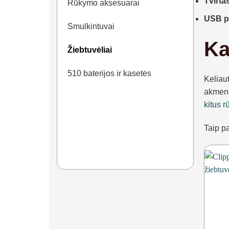
Tvirta
Rūkymo aksesuarai
USB p
Smulkintuvai
Ka
Žiebtuvėliai
510 baterijos ir kasetės
Keliau
akmenė
kitus 
Taip pa