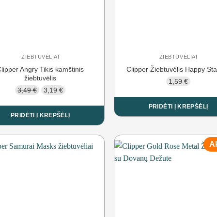
ŽIEBTUVĖLIAI
ŽIEBTUVĖLIAI
lipper Angry Tikis kamštinis
Clipper Žiebtuvėlis Happy S
žiebtuvėlis
1,59
€
Original
Current
3,49
€
3,19
€
price
price
PRIDĖTI Į KREPŠĖLĮ
was:
is:
PRIDĖTI Į KREPŠĖLĮ
3,49 €.
3,19 €.
Ak