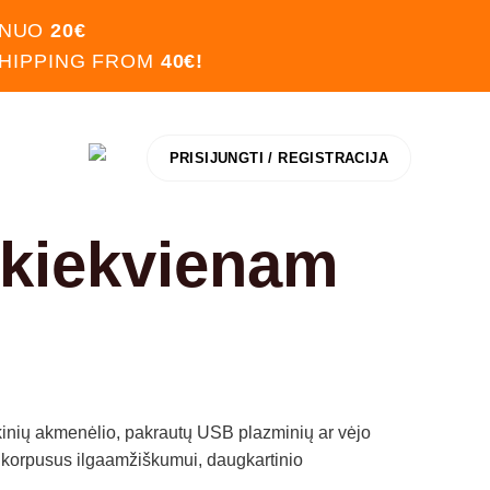
 NUO
20€
SHIPPING FROM
40€!
PRISIJUNGTI / REGISTRACIJA
s kiekvienam
ikinių akmenėlio, pakrautų USB plazminių ar vėjo
us korpusus ilgaamžiškumui, daugkartinio