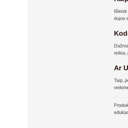
Išleisk
dujos s
Kodė
Dažnia
reikia,
Ar U
Taip, j
veikim
Produk
edukaci