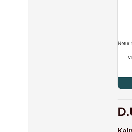
Netur
Cl
D.
Kaip