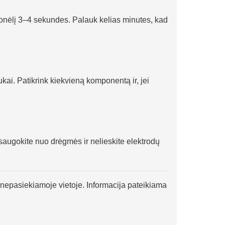
lionėlį 3–4 sekundes. Palauk kelias minutes, kad
ai. Patikrink kiekvieną komponentą ir, jei
o saugokite nuo drėgmės ir nelieskite elektrodų
s nepasiekiamoje vietoje. Informacija pateikiama