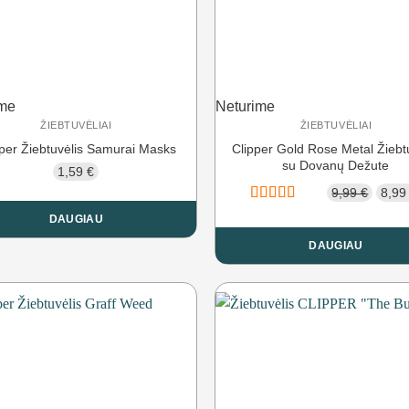
ime
Neturime
ŽIEBTUVĖLIAI
ŽIEBTUVĖLIAI
pper Žiebtuvėlis Samurai Masks
Clipper Gold Rose Metal Žiebt
su Dovanų Dežute
1,59
€
Origi
9,99
€
8,9
price
Įvertinimas:
DAUGIAU
5.00
iš 5
was:
DAUGIAU
9,99 