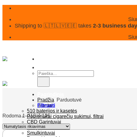
Skip
to
content
Siu
Shipping to 🇱🇹🇱🇻🇪🇪 takes
2-3 business da
Siu
Ieškoti:
Pagrindinis
Parduotuvė
Pradžia
Parduotuvė
Bluntai
Filtruoti
510 baterijos ir kasetės
Rodoma 1–110 iš 126
Popieriukai cigarečių sukimui, filtrai
CBD Garintuvai
Rūkymo aksesuarai
Smulkintuvai