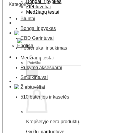
Bongai ir pypkės
Kategorijos
Žiebtuvėliai
Medžiagų testai
Blogas
Bluntai
Kontaktai
Bongai ir pypkės
CBD Garintuvai
Popieriukai ir sukimas
Medžiagų testai
Ieškoti:
Rūkymo aksesuarai
Smulkintuvai
Žiebtuvėliai
510 baterijos ir kasetės
Krepšelyje nėra produktų.
Grįžti į parduotuvę