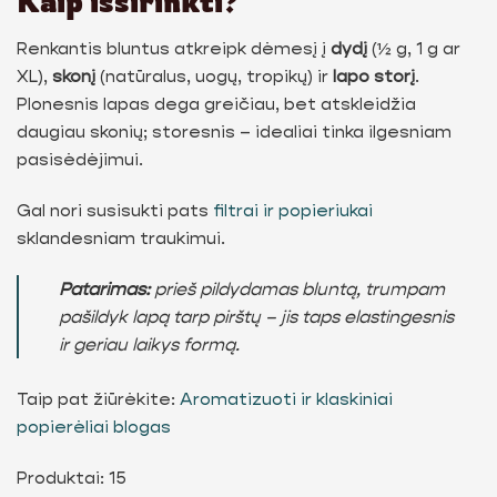
Kaip išsirinkti?
Renkantis bluntus atkreipk dėmesį į
dydį
(½ g, 1 g ar
XL),
skonį
(natūralus, uogų, tropikų) ir
lapo storį
.
Plonesnis lapas dega greičiau, bet atskleidžia
daugiau skonių; storesnis – idealiai tinka ilgesniam
pasisėdėjimui.
Gal nori susisukti pats
filtrai ir popieriukai
sklandesniam traukimui.
Patarimas:
prieš pildydamas bluntą, trumpam
pašildyk lapą tarp pirštų – jis taps elastingesnis
ir geriau laikys formą.
Taip pat žiūrėkite:
Aromatizuoti ir klaskiniai
popierėliai blogas
Produktai: 15