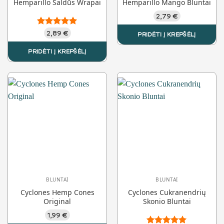
Hemparillo Saldūs Wrapai
Hemparillo Mango Bluntai
2,79
€
Įvertinimas:
2,89
€
PRIDĖTI Į KREPŠĖLĮ
5.00
iš 5
PRIDĖTI Į KREPŠĖLĮ
BLUNTAI
BLUNTAI
Cyclones Hemp Cones
Cyclones Cukranendrių
Original
Skonio Bluntai
1,99
€