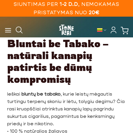
Skip
SIUNTIMAS PER
1-2 D.D
, NEMOKAMAS
to
PRISTATYMAS NUO
20€
content
Bluntai be Tabako –
natūrali kanapių
patirtis be dūmų
kompromisų
Ieškai
bluntų be tabako
, kurie leistų mėgautis
turtingu terpenų skoniu ir lėtu, tolygiu degimu? Čia
rasi kruopščiai atrinktus kanapių lapų pagrindu
sukurtus cigarilius, pagamintus be kenksmingų
priedų ir be nikotino.
• 100 % natūralios žaliavos