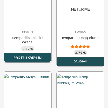
NETURIME
BLUNTAI
BLUNTAI
Hemparillo Cali Fire
Hemparillo Uogų Bluntai
Wrapai
2,79
€
Įvertinimas:
2,79
€
5.00
iš 5
PRIDĖTI Į KREPŠĖLĮ
DAUGIAU