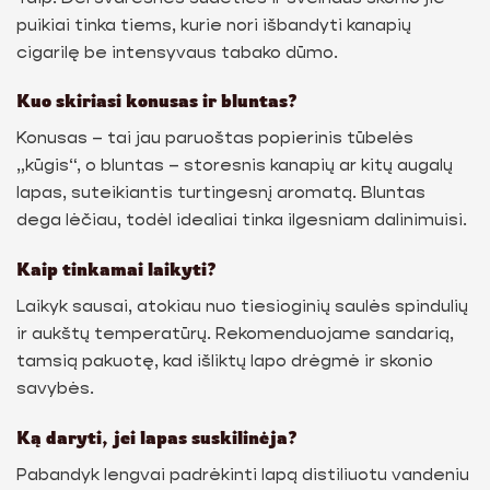
puikiai tinka tiems, kurie nori išbandyti kanapių
cigarilę be intensyvaus tabako dūmo.
Kuo skiriasi konusas ir bluntas?
Konusas – tai jau paruoštas popierinis tūbelės
„kūgis“, o bluntas – storesnis kanapių ar kitų augalų
lapas, suteikiantis turtingesnį aromatą. Bluntas
dega lėčiau, todėl idealiai tinka ilgesniam dalinimuisi.
Kaip tinkamai laikyti?
Laikyk sausai, atokiau nuo tiesioginių saulės spindulių
ir aukštų temperatūrų. Rekomenduojame sandarią,
tamsią pakuotę, kad išliktų lapo drėgmė ir skonio
savybės.
Ką daryti, jei lapas suskilinėja?
Pabandyk lengvai padrėkinti lapą distiliuotu vandeniu