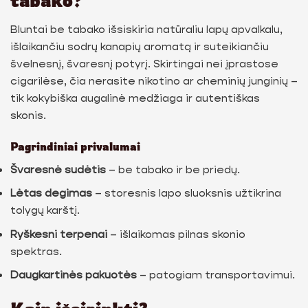
Bluntai be tabako išsiskiria natūraliu lapų apvalkalu,
išlaikančiu sodrų kanapių aromatą ir suteikiančiu
švelnesnį, švaresnį potyrį. Skirtingai nei įprastose
cigarilėse, čia nerasite nikotino ar cheminių junginių –
tik kokybiška augalinė medžiaga ir autentiškas
skonis.
Pagrindiniai privalumai
Švaresnė sudėtis
– be tabako ir be priedų.
Lėtas degimas
– storesnis lapo sluoksnis užtikrina
tolygų karštį.
Ryškesni terpenai
– išlaikomas pilnas skonio
spektras.
Daugkartinės pakuotės
– patogiam transportavimui.