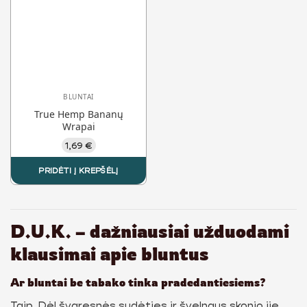
BLUNTAI
True Hemp Bananų
Wrapai
1,69
€
PRIDĖTI Į KREPŠĖLĮ
D.U.K. – dažniausiai užduodami
klausimai apie bluntus
Ar bluntai be tabako tinka pradedantiesiems?
Taip. Dėl švaresnės sudėties ir švelnaus skonio jie