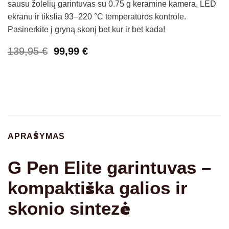
sausu žolelių garintuvas su 0.75 g keramine kamera, LED
ekranu ir tikslia 93–220 °C temperatūros kontrole.
Pasinerkite į gryną skonį bet kur ir bet kada!
Original
Current
139,95
€
99,99
€
price
price
was:
is:
139,95 €.
99,99 €.
APRAŠYMAS
G Pen Elite garintuvas –
kompaktiška galios ir
skonio sintezė