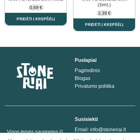
page
(3vnt.)
0,69
€
2,39
€
PRIDĖTI Į KREPŠĖLĮ
PRIDĖTI Į KREPŠĖLĮ
Puslapiai
Pagrindinis
Blogas
Privatumo politika
Susisiekti
Email:
info@stoneriai.lt
Visos teisės saugomos ©
Telegram
@Stoneriai
2025