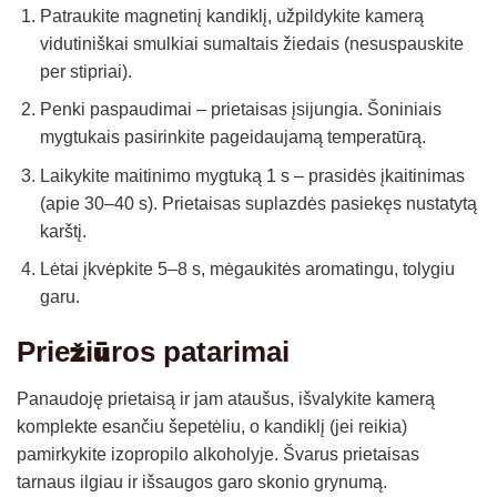
Patraukite magnetinį kandiklį, užpildykite kamerą
vidutiniškai smulkiai sumaltais žiedais (nesuspauskite
per stipriai).
Penki paspaudimai – prietaisas įsijungia. Šoniniais
mygtukais pasirinkite pageidaujamą temperatūrą.
Laikykite maitinimo mygtuką 1 s – prasidės įkaitinimas
(apie 30–40 s). Prietaisas suplazdės pasiekęs nustatytą
karštį.
Lėtai įkvėpkite 5–8 s, mėgaukitės aromatingu, tolygiu
garu.
Priežiūros patarimai
Panaudoję prietaisą ir jam ataušus, išvalykite kamerą
komplekte esančiu šepetėliu, o kandiklį (jei reikia)
pamirkykite izopropilo alkoholyje. Švarus prietaisas
tarnaus ilgiau ir išsaugos garo skonio grynumą.