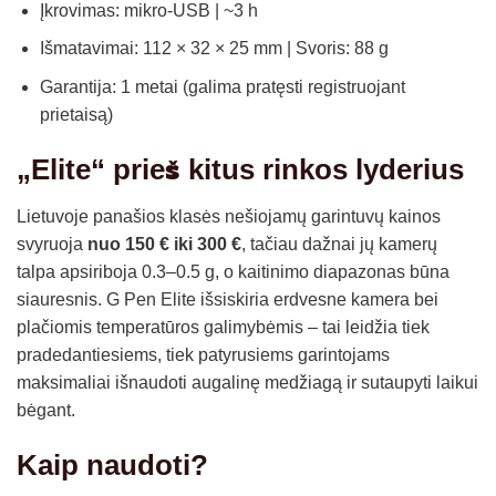
Įkrovimas: mikro-USB | ~3 h
Išmatavimai: 112 × 32 × 25 mm | Svoris: 88 g
Garantija: 1 metai (galima pratęsti registruojant
prietaisą)
„Elite“ prieš kitus rinkos lyderius
Lietuvoje panašios klasės nešiojamų garintuvų kainos
svyruoja
nuo 150 € iki 300 €
, tačiau dažnai jų kamerų
talpa apsiriboja 0.3–0.5 g, o kaitinimo diapazonas būna
siauresnis. G Pen Elite išsiskiria erdvesne kamera bei
plačiomis temperatūros galimybėmis – tai leidžia tiek
pradedantiesiems, tiek patyrusiems garintojams
maksimaliai išnaudoti augalinę medžiagą ir sutaupyti laikui
bėgant.
Kaip naudoti?