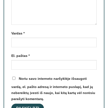
Vardas
*
El. paštas
*
Noriu savo interneto naršyklėje išsaugoti
vardą, el. pašto adresą ir interneto puslapį, kad jų
nebereiktų įvesti iš naujo, kai kitą kartą vėl norėsiu
parašyti komentarą.