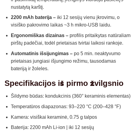
nustatytą karštį.
2200 mAh baterija –
iki 12 sesijų vienu įkrovimu, o
visiško pakrovimo laikas ~3 h mikro-USB laidu.
Ergonomiškas dizainas –
profilis pritaikytas natūraliam
pirštų padėčiai, todėl prietaisas tvirtai laikosi rankoje.
Automatinis išsijungimas –
po 5 min. neaktyvumo
prietaisas jungiasi išjungimo režimu, tausodamas
bateriją ir žoleles.
Specifikacijos iš pirmo žvilgsnio
Šildymo būdas: kondukcinis (360° keraminis elementas)
Temperatūros diapazonas: 93–220 °C (200–428 °F)
Kamera: visiškai keraminė, 0.75 g talpos
Baterija: 2200 mAh Li-ion | iki 12 sesijų