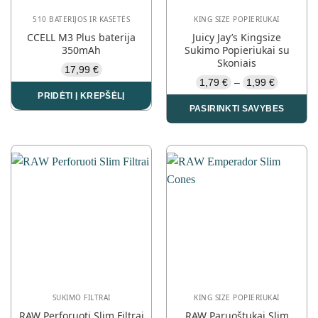
510 BATERIJOS IR KASETĖS
KING SIZE POPIERIUKAI
CCELL M3 Plus baterija
Juicy Jay’s Kingsize
350mAh
Sukimo Popieriukai su
Skoniais
17,99
€
Price
1,79
€
1,99
€
–
range:
PRIDĖTI Į KREPŠĖLĮ
1,79 €
PASIRINKTI SAVYBES
through
1,99 €
This
product
has
multiple
variants.
The
options
may
be
chosen
on
the
SUKIMO FILTRAI
KING SIZE POPIERIUKAI
product
RAW Perforuoti Slim Filtrai
RAW Paruoštukai Slim