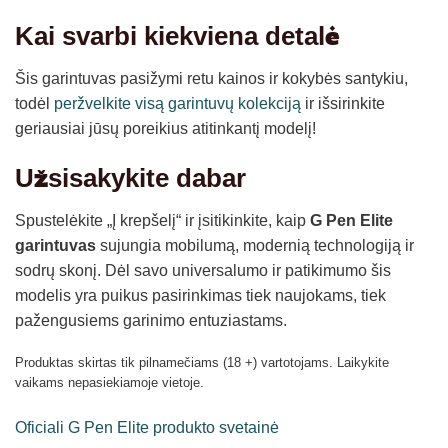
Kai svarbi kiekviena detalė
Šis garintuvas pasižymi retu kainos ir kokybės santykiu,
todėl
peržvelkite visą garintuvų kolekciją
ir išsirinkite
geriausiai jūsų poreikius atitinkantį modelį!
Užsisakykite dabar
Spustelėkite „Į krepšelį“ ir įsitikinkite, kaip
G Pen Elite
garintuvas
sujungia mobilumą, modernią technologiją ir
sodrų skonį. Dėl savo universalumo ir patikimumo šis
modelis yra puikus pasirinkimas tiek naujokams, tiek
pažengusiems garinimo entuziastams.
Produktas skirtas tik pilnamečiams (18 +) vartotojams. Laikykite
vaikams nepasiekiamoje vietoje.
Oficiali G Pen Elite produkto svetainė