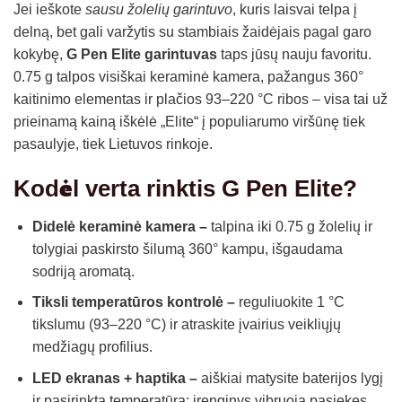
Jei ieškote
sausu žolelių garintuvo
, kuris laisvai telpa į
delną, bet gali varžytis su stambiais žaidėjais pagal garo
kokybę,
G Pen Elite garintuvas
taps jūsų nauju favoritu.
0.75 g talpos visiškai keraminė kamera, pažangus 360°
kaitinimo elementas ir plačios 93–220 °C ribos – visa tai už
prieinamą kainą iškėlė „Elite“ į populiarumo viršūnę tiek
pasaulyje, tiek Lietuvos rinkoje.
Kodėl verta rinktis G Pen Elite?
Didelė keraminė kamera –
talpina iki 0.75 g žolelių ir
tolygiai paskirsto šilumą 360° kampu, išgaudama
sodriją aromatą.
Tiksli temperatūros kontrolė –
reguliuokite 1 °C
tikslumu (93–220 °C) ir atraskite įvairius veikliųjų
medžiagų profilius.
LED ekranas + haptika –
aiškiai matysite baterijos lygį
ir pasirinktą temperatūrą; įrenginys vibruoja pasiekęs