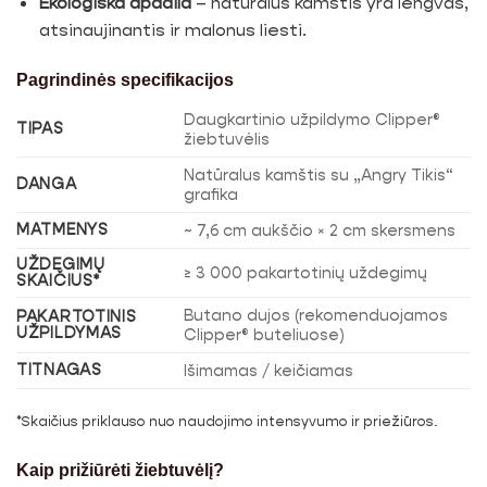
Ekologiška apdaila
– natūralus kamštis yra lengvas,
atsinaujinantis ir malonus liesti.
Pagrindinės specifikacijos
Daugkartinio užpildymo Clipper®
TIPAS
žiebtuvėlis
Natūralus kamštis su „Angry Tikis“
DANGA
grafika
MATMENYS
~ 7,6 cm aukščio × 2 cm skersmens
UŽDEGIMŲ
≥ 3 000 pakartotinių uždegimų
SKAIČIUS*
Butano dujos (rekomenduojamos
PAKARTOTINIS
UŽPILDYMAS
Clipper® buteliuose)
TITNAGAS
Išimamas / keičiamas
*Skaičius priklauso nuo naudojimo intensyvumo ir priežiūros.
Kaip prižiūrėti žiebtuvėlį?