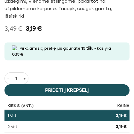
uždegimų viename stilingame, pakartotinai
užpildomame korpuse. Taupyk, saugok gamtą,
išsiskirk!
3,49
€
3,19
€
Pirkdami šią prekę jūs gaunate
13
tšk.
- kas yra
0,13
€
produkto kiekis: Clipper Angry Tikis kamštinis žiebtuvėlis
PRIDĖTI Į KREPŠĖLĮ
KIEKIS (VNT.)
KAINA
1
Vnt.
3,19
€
2 Vnt.
3,19
€