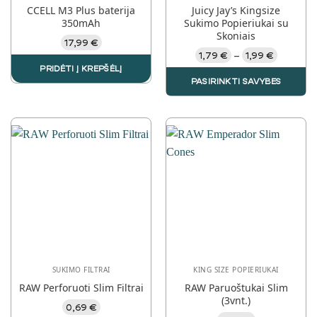
CCELL M3 Plus baterija
Juicy Jay’s Kingsize
350mAh
Sukimo Popieriukai su
Skoniais
17,99
€
Price
1,79
€
1,99
€
–
range:
PRIDĖTI Į KREPŠĖLĮ
1,79 €
PASIRINKTI SAVYBES
through
1,99 €
This
product
has
multiple
variants.
The
options
may
be
chosen
on
the
SUKIMO FILTRAI
KING SIZE POPIERIUKAI
product
RAW Perforuoti Slim Filtrai
RAW Paruoštukai Slim
page
(3vnt.)
0,69
€