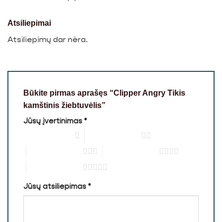
Atsiliepimai
Atsiliepimų dar nėra.
Būkite pirmas aprašęs “Clipper Angry Tikis
kamštinis žiebtuvėlis”
Jūsų įvertinimas
*
1 iš 5 žvaigždučių
2 iš 5 žvaigždučių
3 iš 5 žvaigždučių
4 iš 5 žvaigždučių
5 iš 5 žvaigždučių
Jūsų atsiliepimas
*