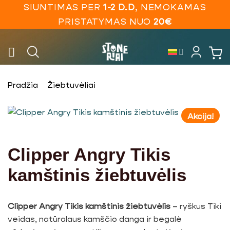
Skip
SIUNTIMAS PER
1-2 D.D
, NEMOKAMAS
to
PRISTATYMAS NUO
20€
content
Pradžia
Žiebtuvėliai
Akcija!
Clipper Angry Tikis
kamštinis žiebtuvėlis
Clipper Angry Tikis kamštinis žiebtuvėlis
– ryškus Tiki
veidas, natūralaus kamščio danga ir begalė