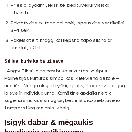
Prieš pildydami, leiskite žiebtuvėliui visiškai
atvėsti.
Pakratykite butano balionėlį, spauskite vertikaliai
3–4 sek.
Pakeiskite titnagą, kai liepsna tapo silpna ar
sunkiai įsižiebia.
Stilius, kuris kalba už save
„Angry Tikis“ dizainas buvo sukurtas įkvėpus
Polinezijos kultūros simbolikos. Kiekviena detalė –
nuo išraiškingų akių iki ryškių spalvų – pabrėžia drąsą,
laisvę ir individualumą. Kamštinė apdaila ne tik
sugeria smulkius smūgius, bet ir išlaiko žiebtuvėlio
temperatūrą maloniai vėsią.
Įsigyk dabar & mėgaukis
kasdieniu patikimumu