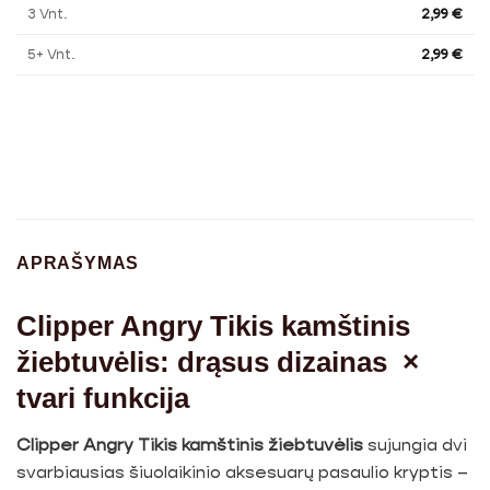
3 Vnt.
2,99
€
5+ Vnt.
2,99
€
APRAŠYMAS
Clipper Angry Tikis kamštinis
žiebtuvėlis: drąsus dizainas ×
tvari funkcija
Clipper Angry Tikis kamštinis žiebtuvėlis
sujungia dvi
svarbiausias šiuolaikinio aksesuarų pasaulio kryptis –