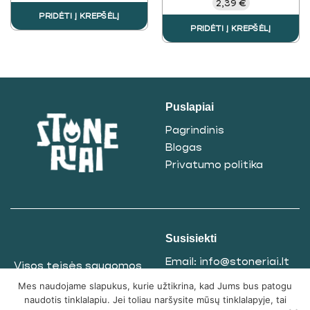
2,39
€
PRIDĖTI Į KREPŠĖLĮ
PRIDĖTI Į KREPŠĖLĮ
Puslapiai
Pagrindinis
Blogas
Privatumo politika
Susisiekti
Email:
info@stoneriai.lt
Visos teisės saugomos
Telegram
@Stoneriai
© 2025
Mes naudojame slapukus, kurie užtikrina, kad Jums bus patogu
Tel. nr.:
+37061865771
naudotis tinklalapiu. Jei toliau naršysite mūsų tinklalapyje, tai