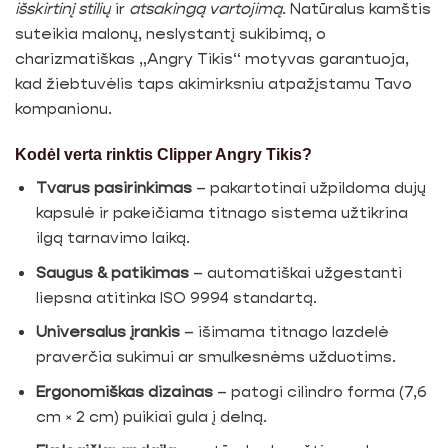
išskirtinį stilių
ir
atsakingą vartojimą
. Natūralus kamštis
suteikia malonų, neslystantį sukibimą, o
charizmatiškas „Angry Tikis“ motyvas garantuoja,
kad žiebtuvėlis taps akimirksniu atpažįstamu Tavo
kompanionu.
Kodėl verta rinktis Clipper Angry Tikis?
Tvarus pasirinkimas
– pakartotinai užpildoma
dujų
kapsulė ir pakeičiama titnago sistema užtikrina
ilgą tarnavimo laiką.
Saugus & patikimas
– automatiškai užgestanti
liepsna atitinka ISO 9994 standartą.
Universalus įrankis
– išimama titnago lazdelė
praverčia sukimui ar smulkesnėms užduotims.
Ergonomiškas dizainas
– patogi cilindro forma (7,6
cm × 2 cm) puikiai gula į delną.