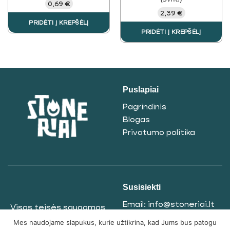
0,69
€
2,39
€
PRIDĖTI Į KREPŠĖLĮ
PRIDĖTI Į KREPŠĖLĮ
Puslapiai
Pagrindinis
Blogas
Privatumo politika
Susisiekti
Email:
info@stoneriai.lt
Visos teisės saugomos
Telegram
@Stoneriai
© 2025
Mes naudojame slapukus, kurie užtikrina, kad Jums bus patogu
Tel. nr.:
+37061865771