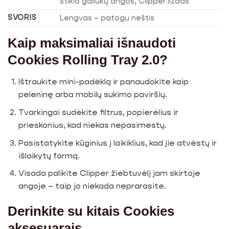
stiklo galiukų angos, Clipper lizdas
SVORIS
Lengvas – patogu neštis
Kaip maksimaliai išnaudoti
Cookies Rolling Tray 2.0?
Ištraukite mini-padėklą ir panaudokite kaip
peleninę arba mobilų sukimo paviršių.
Tvarkingai sudėkite filtrus, popierėlius ir
prieskonius, kad niekas nepasimestų.
Pasistatykite kūginius į laikiklius, kad jie atvėstų ir
išlaikytų formą.
Visada palikite Clipper žiebtuvėlį jam skirtoje
angoje – taip jo niekada neprarasite.
Derinkite su kitais Cookies
aksesuarais