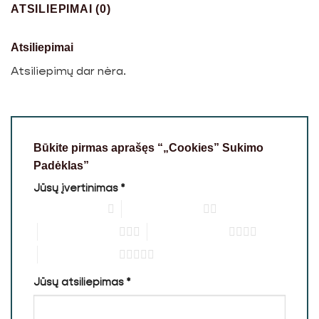
ATSILIEPIMAI (0)
Atsiliepimai
Atsiliepimų dar nėra.
Būkite pirmas aprašęs “„Cookies” Sukimo
Padėklas”
Jūsų įvertinimas
*
1 iš 5 žvaigždučių
2 iš 5 žvaigždučių
3 iš 5 žvaigždučių
4 iš 5 žvaigždučių
5 iš 5 žvaigždučių
Jūsų atsiliepimas
*