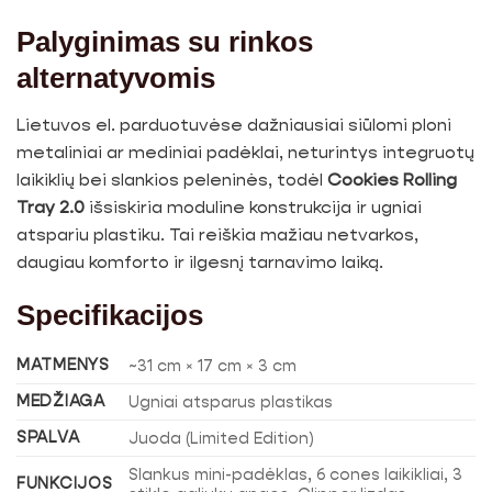
Palyginimas su rinkos
alternatyvomis
Lietuvos el. parduotuvėse dažniausiai siūlomi ploni
metaliniai ar mediniai padėklai, neturintys integruotų
laikiklių bei slankios peleninės, todėl
Cookies Rolling
Tray 2.0
išsiskiria moduline konstrukcija ir ugniai
atspariu plastiku. Tai reiškia mažiau netvarkos,
daugiau komforto ir ilgesnį tarnavimo laiką.
Specifikacijos
MATMENYS
~31 cm × 17 cm × 3 cm
MEDŽIAGA
Ugniai atsparus plastikas
SPALVA
Juoda (Limited Edition)
Slankus mini-padėklas, 6 cones laikikliai, 3
FUNKCIJOS