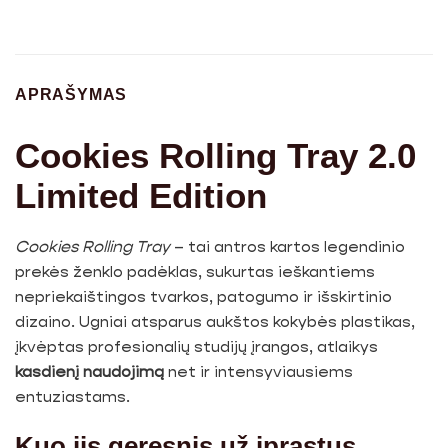
APRAŠYMAS
Cookies Rolling Tray 2.0
Limited Edition
Cookies Rolling Tray
– tai antros kartos legendinio
prekės ženklo padėklas, sukurtas ieškantiems
nepriekaištingos tvarkos, patogumo ir išskirtinio
dizaino. Ugniai atsparus aukštos kokybės plastikas,
įkvėptas profesionalių studijų įrangos, atlaikys
kasdienį naudojimą
net ir intensyviausiems
entuziastams.
Kuo jis geresnis už įprastus