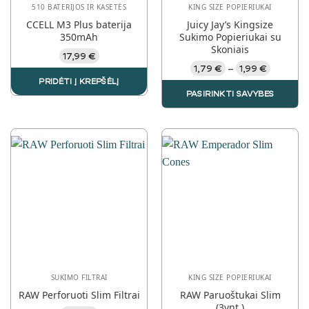
510 BATERIJOS IR KASETĖS
KING SIZE POPIERIUKAI
CCELL M3 Plus baterija
Juicy Jay’s Kingsize
350mAh
Sukimo Popieriukai su
Skoniais
17,99
€
Price
1,79
€
1,99
€
–
range:
PRIDĖTI Į KREPŠĖLĮ
1,79 €
PASIRINKTI SAVYBES
through
1,99 €
This
product
has
multiple
variants.
The
options
may
be
chosen
on
the
SUKIMO FILTRAI
KING SIZE POPIERIUKAI
product
RAW Perforuoti Slim Filtrai
RAW Paruoštukai Slim
page
(3vnt.)