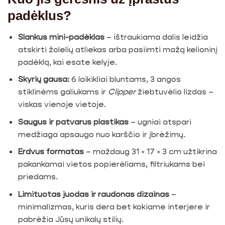
padėklus?
Slankus mini-padėklas
– ištraukiama dalis leidžia
atskirti žolelių atliekas arba pasiimti mažą kelioninį
padėklą, kai esate kelyje.
Skyrių gausa:
6 laikikliai bluntams, 3 angos
stiklinėms galiukams ir
Clipper
žiebtuvėlio lizdas –
viskas vienoje vietoje.
Saugus ir patvarus plastikas
– ugniai atspari
medžiaga apsaugo nuo karščio ir įbrėžimų.
Erdvus formatas
– maždaug 31 × 17 × 3 cm užtikrina
pakankamai vietos popierėliams, filtriukams bei
priedams.
Limituotas juodas ir raudonas dizainas
–
minimalizmas, kuris dera bet kokiame interjere ir
pabrėžia Jūsų unikalų stilių.