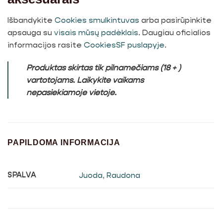
Išbandykite
Cookies smulkintuvas
arba pasirūpinkite
apsauga su
visais mūsų padėklais
. Daugiau oficialios
informacijos rasite
CookiesSF puslapyje
.
Produktas skirtas tik pilnamečiams (18 + )
vartotojams. Laikykite vaikams
nepasiekiamoje vietoje.
PAPILDOMA INFORMACIJA
Juoda
,
Raudona
SPALVA