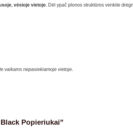
soje, vėsioje vietoje
. Dėl ypač plonos struktūros venkite drėgn
ite vaikams nepasiekiamoje vietoje.
Black Popieriukai”