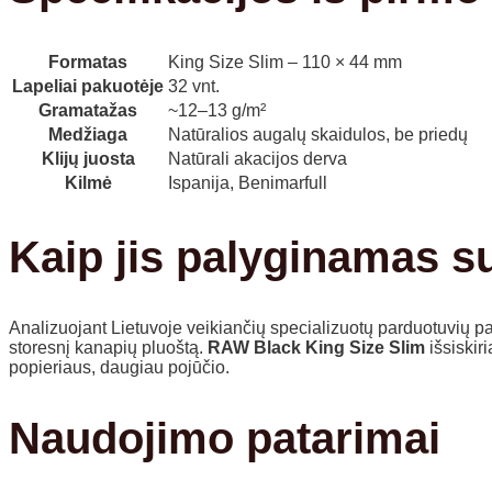
Formatas
King Size Slim – 110 × 44 mm
Lapeliai pakuotėje
32 vnt.
Gramatažas
~12–13 g/m²
Medžiaga
Natūralios augalų skaidulos, be priedų
Klijų juosta
Natūrali akacijos derva
Kilmė
Ispanija, Benimarfull
Kaip jis palyginamas s
Analizuojant Lietuvoje veikiančių specializuotų parduotuvių p
storesnį kanapių pluoštą.
RAW Black King Size Slim
išsiskir
popieriaus, daugiau pojūčio.
Naudojimo patarimai