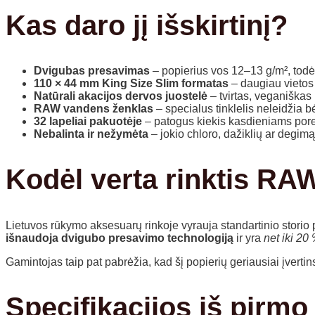
Kas daro jį išskirtinį?
Dvigubas presavimas
– popierius vos 12–13 g/m², todėl j
110 × 44 mm King Size Slim formatas
– daugiau vietos 
Natūrali akacijos dervos juostelė
– tvirtas, veganiškas 
RAW vandens ženklas
– specialus tinklelis neleidžia b
32 lapeliai pakuotėje
– patogus kiekis kasdieniams por
Nebalinta ir nežymėta
– jokio chloro, dažiklių ar degimą
Kodėl verta rinktis RA
Lietuvos rūkymo aksesuarų rinkoje vyrauja standartinio storio p
išnaudoja dvigubo presavimo technologiją
ir yra
net iki 20
Gamintojas taip pat pabrėžia, kad šį popierių geriausiai įverti
Specifikacijos iš pirmo