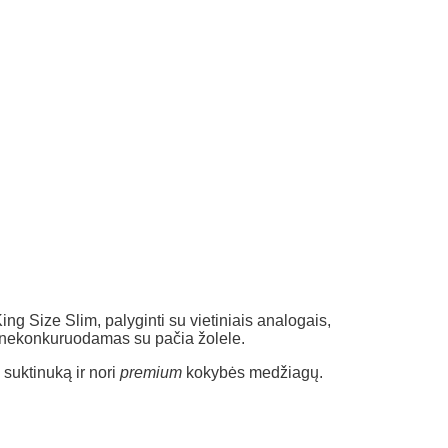
ng Size Slim, palyginti su vietiniais analogais,
 nekonkuruodamas su pačia žolele.
 suktinuką ir nori
premium
kokybės medžiagų.