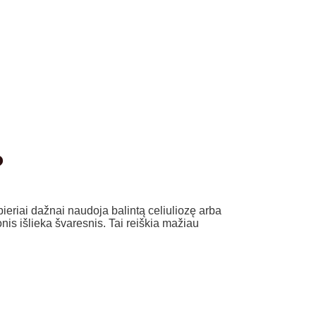
?
ieriai dažnai naudoja balintą celiuliozę arba
nis išlieka švaresnis. Tai reiškia mažiau