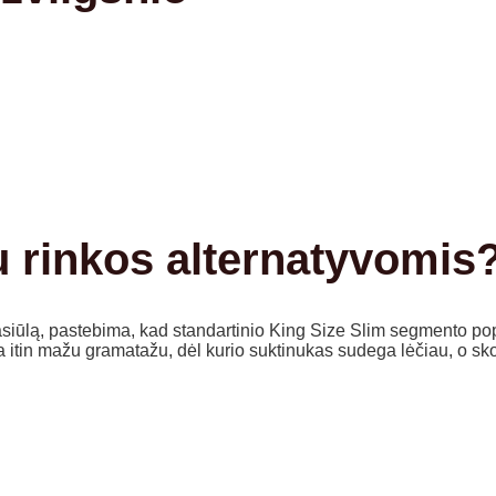
u rinkos alternatyvomis
asiūlą, pastebima, kad standartinio King Size Slim segmento pop
ia itin mažu gramatažu, dėl kurio suktinukas sudega lėčiau, o sko