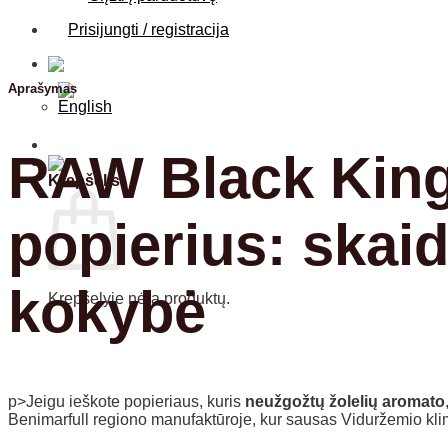
Prisijungti / registracija
Aprašymas
RAW Black King
Krepšelis
popierius: skaid
kokybė
Krepšelyje nėra produktų.
Grįžti į parduotuvę
p>Jeigu ieškote popieriaus, kuris
neužgožtų žolelių aromato
Benimarfull
regiono manufaktūroje, kur sausas Viduržemio klima