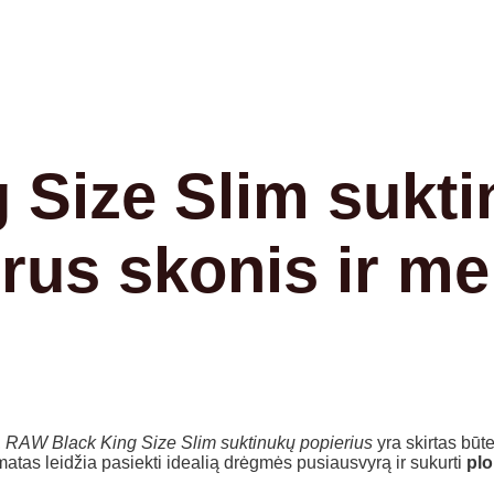
 Size Slim sukt
rus skonis ir me
,
RAW Black King Size Slim suktinukų popierius
yra skirtas būt
tas leidžia pasiekti idealią drėgmės pusiausvyrą ir sukurti
plo