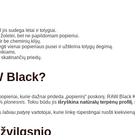
is sudega lėtai ir tolygiai.
žolelei, bet ne papildomam popieriui.
ir be cheminių klijų.
ėgti vienai popieriaus pusei ir užtikrina tolygų degimą.
eikiams.
 skatinančių priedų.
W Black?
opieriai, kurie dažnai prideda „popierinį“ poskonį. RAW Black Ki
 % plonesnis
. Tokiu būdu jis
išryškina natūralų terpėnų profilį
,
ns
labiau patyrę
vartotojai, kurie linkę rūpestingai ruošti kiekvieną
 žvilgsnio