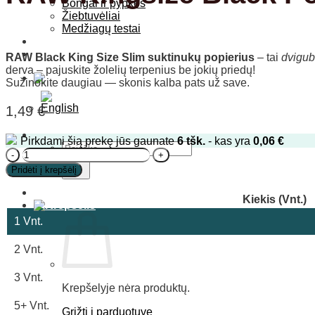
Bongai ir pypkės
Žiebtuvėliai
Medžiagų testai
Blogas
Kontaktai
RAW Black King Size Slim suktinukų popierius
– tai
dvigub
derva – pajuskite žolelių terpenius be jokių priedų!
Sužinokite daugiau — skonis kalba pats už save.
1,49
€
Pirkdami šią prekę jūs gaunate
6
tšk.
- kas yra
0,06
€
Ieškoti:
produkto
kiekis:
Pridėti į krepšėlį
RAW
Kingsize
Kiekis (Vnt.)
Black
Popieriukai
1
Vnt.
2 Vnt.
3 Vnt.
Krepšelyje nėra produktų.
5+ Vnt.
Grįžti į parduotuvę