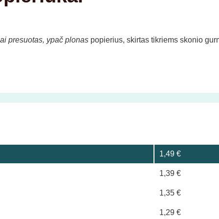
ai presuotas, ypač plonas
popierius, skirtas tikriems skonio gur
1,49
€
1,39
€
1,35
€
1,29
€