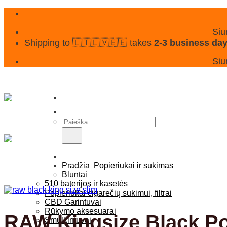
Skip
to
content
Siu
Shipping to 🇱🇹🇱🇻🇪🇪 takes
2-3 business da
Siu
Ieškoti:
Pagrindinis
Parduotuvė
Pradžia
Popieriukai ir sukimas
Bluntai
510 baterijos ir kasetės
Popieriukai cigarečių sukimui, filtrai
CBD Garintuvai
Rūkymo aksesuarai
RAW Kingsize Black Po
Smulkintuvai