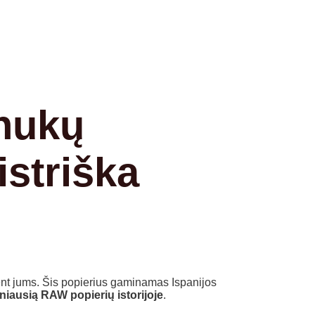
inukų
istriška
ent jums. Šis popierius gaminamas Ispanijos
niausią RAW popierių istorijoje
.