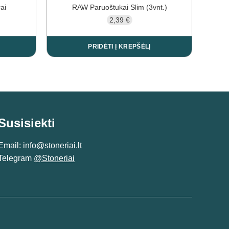
ai
RAW Paruoštukai Slim (3vnt.)
2,39
€
PRIDĖTI Į KREPŠĖLĮ
Susisiekti
Email:
info@stoneriai.lt
Telegram
@Stoneriai