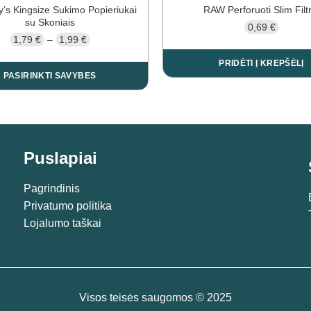
y’s Kingsize Sukimo Popieriukai
RAW Perforuoti Slim Filtr
su Skoniais
0,69
€
Price
1,79
€
–
1,99
€
range:
PRIDĖTI Į KREPŠĖLĮ
1,79 €
PASIRINKTI SAVYBES
through
This
1,99 €
product
has
multiple
Puslapiai
variants.
The
Pagrindinis
options
Privatumo politika
may
Lojalumo taškai
be
chosen
on
the
product
Visos teisės saugomos © 2025
page