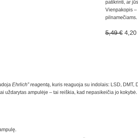
patikrinti, ar j
Vienpakopis – n
pilnamečiams.
Origi
5,49
€
4,2
price
was:
5,49 
udoja
Ehrlich” reagentą
, kuris reaguoja su indolais: LSD, DMT, 
i uždarytas ampulėje – tai reiškia, kad nepasikeičia jo kokybė.
 ampulę.