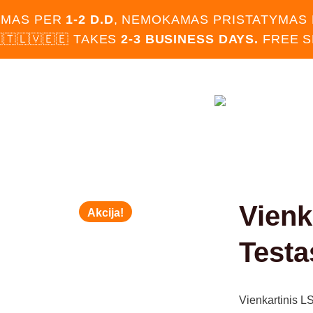
IMAS PER
1-2 D.D
, NEMOKAMAS PRISTATYMAS
🇹🇱🇻🇪🇪 TAKES
2-3 BUSINESS DAYS.
FREE 
OTUVĖ
BLOGAS
KONTAKTAI
Vienk
Akcija!
Testa
Vienkartinis L