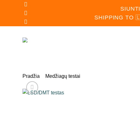
Skip
SIUNT
to
SHIPPING TO 
content
PAGRINDINIS
PARDU
Pradžia
Medžiagų testai