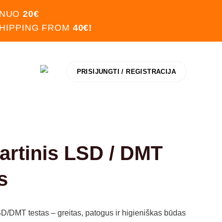
 NUO
20€
SHIPPING FROM
40€!
PRISIJUNGTI / REGISTRACIJA
artinis LSD / DMT
s
SD/DMT testas – greitas, patogus ir higieniškas būdas