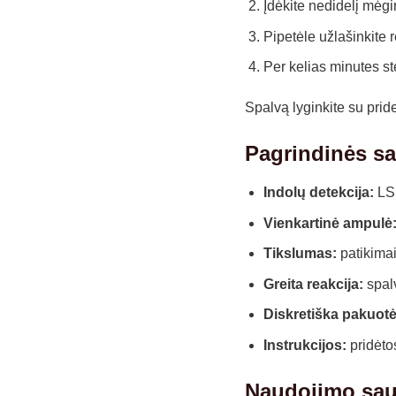
Įdėkite nedidelį mėgi
Pipetėle užlašinkite 
Per kelias minutes st
Spalvą lyginkite su pride
Pagrindinės s
Indolų detekcija:
LSD
Vienkartinė ampulė
Tikslumas:
patikimai
Greita reakcija:
spalv
Diskretiška pakuotė
Instrukcijos:
pridėtos
Naudojimo sau