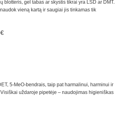
ūsų blotteris, gel tabas ar skystis tikrai yra LSD ar DMT.
audok vieną kartą ir saugiai jis tinkamas tik
nal
Current
0
€
price
is:
€.
4,20 €.
DET, 5‑MeO‑bendrais, taip pat harmalinui, harminui ir
 Visiškai uždaroje pipetėje – naudojimas higieniškas