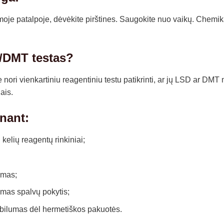
je patalpoje, dėvėkite pirštines. Saugokite nuo vaikų. Chemikala
/DMT testas?
rie nori vienkartiniu reagentiniu testu patikrinti, ar jų LSD ar 
ais.
inant:
 kelių reagentų rinkiniai;
imas;
amas spalvų pokytis;
bilumas dėl hermetiškos pakuotės.