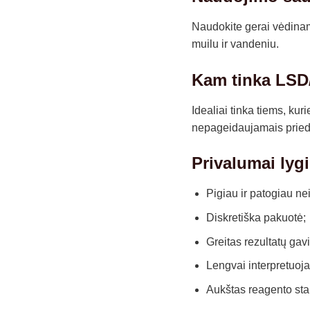
Naudokite gerai vėdinamo
muilu ir vandeniu.
Kam tinka LSD
Idealiai tinka tiems, ku
nepageidaujamais pried
Privalumai lyg
Pigiau ir patogiau nei
Diskretiška pakuotė;
Greitas rezultatų gav
Lengvai interpretuoj
Aukštas reagento sta