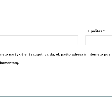
El. paštas
*
neto naršyklėje išsaugoti vardą, el. pašto adresą ir interneto pusla
 komentarą.