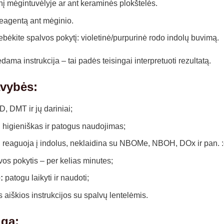
nį mėgintuvėlyje ar ant keraminės plokštelės.
reagentą ant mėginio.
ebėkite spalvos pokytį: violetinė/purpurinė rodo indolų buvimą.
dama instrukcija – tai padės teisingai interpretuoti rezultatą.
avybės:
, DMT ir jų dariniai;
:
higieniškas ir patogus naudojimas;
 reaguoja į indolus, neklaidina su NBOMe, NBOH, DOx ir pan. :
os pokytis – per kelias minutes;
:
patogu laikyti ir naudoti;
 aiškios instrukcijos su spalvų lentelėmis.
ga: