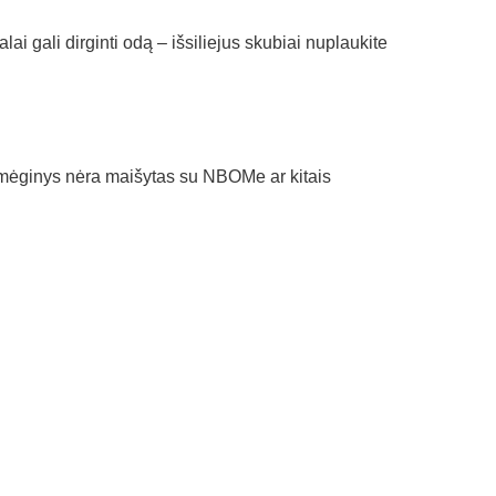
i gali dirginti odą – išsiliejus skubiai nuplaukite
DMT mėginys nėra maišytas su NBOMe ar kitais