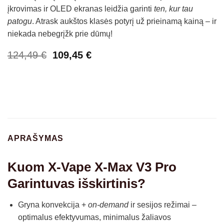
įkrovimas ir OLED ekranas leidžia garinti
ten, kur tau
patogu
. Atrask aukštos klasės potyrį už prieinamą kainą – ir
niekada nebegrįžk prie dūmų!
Original
Current
124,49
€
109,45
€
price
price
was:
is:
124,49 €.
109,45 €.
APRAŠYMAS
Kuom
X-Vape X-Max V3 Pro
Garintuvas
išskirtinis?
Gryna konvekcija +
on-demand
ir sesijos režimai –
optimalus efektyvumas, minimalus žaliavos