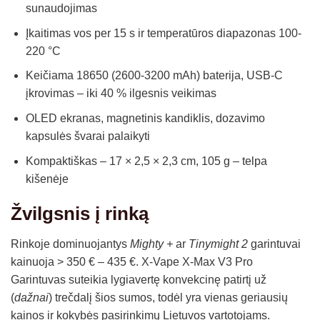
sunaudojimas
Įkaitimas vos per 15 s ir temperatūros diapazonas 100-
220 °C
Keičiama 18650 (2600-3200 mAh) baterija, USB-C
įkrovimas – iki 40 % ilgesnis veikimas
OLED ekranas, magnetinis kandiklis, dozavimo
kapsulės švarai palaikyti
Kompaktiškas – 17 × 2,5 × 2,3 cm, 105 g – telpa
kišenėje
Žvilgsnis į rinką
Rinkoje dominuojantys
Mighty +
ar
Tinymight 2
garintuvai
kainuoja > 350 € – 435 €.
X-Vape X-Max V3 Pro
Garintuvas
suteikia lygiavertę konvekcinę patirtį už
(
dažnai
) trečdalį šios sumos, todėl yra vienas geriausių
kainos ir kokybės pasirinkimų Lietuvos vartotojams.