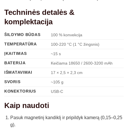
Techninės detalės &
komplektacija
ŠILDYMO BŪDAS
100 % konvekcija
TEMPERATŪRA
100-220 °C (1 °C žingsnis)
ĮKAITIMAS
~15 s
BATERIJA
Keičiama 18650 / 2600-3200 mAh
IŠMATAVIMAI
17 × 2,5 × 2,3 cm
SVORIS
~105 g
KONEKTORIUS
USB-C
Kaip naudoti
Pasuk magnetinį kandiklį ir pripildyk kamerą (0,15–0,25
g).