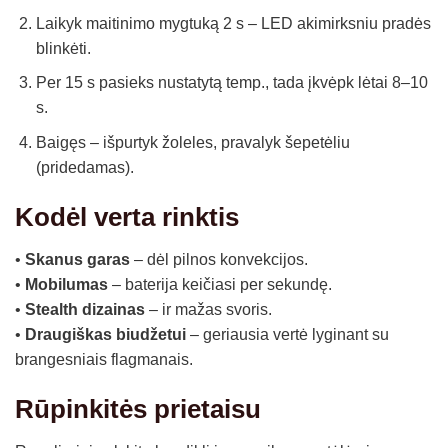
Laikyk maitinimo mygtuką 2 s – LED akimirksniu pradės
blinkėti.
Per 15 s pasieks nustatytą temp., tada įkvėpk lėtai 8–10
s.
Baigęs – išpurtyk žoleles, pravalyk šepetėliu
(pridedamas).
Kodėl verta rinktis
•
Skanus garas
– dėl pilnos konvekcijos.
•
Mobilumas
– baterija keičiasi per sekundę.
•
Stealth dizainas
– ir mažas svoris.
•
Draugiškas biudžetui
– geriausia vertė lyginant su
brangesniais flagmanais.
Rūpinkitės prietaisu