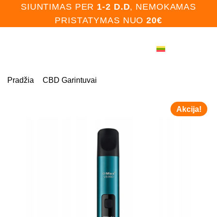
Skip
SIUNTIMAS PER
1-2 D.D
, NEMOKAMAS
to
PRISTATYMAS NUO
20€
content
Pradžia
CBD Garintuvai
Akcija!