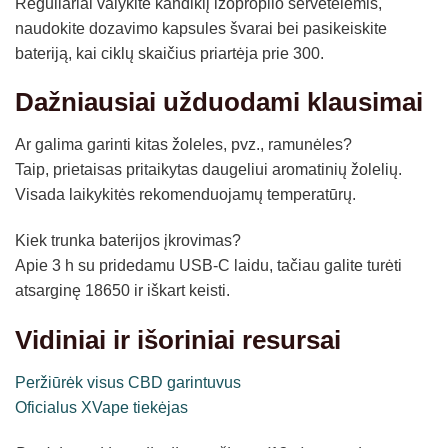
Reguliariai valykite kandiklį izopropilo servetėlėmis,
naudokite dozavimo kapsules švarai bei pasikeiskite
bateriją, kai ciklų skaičius priartėja prie 300.
Dažniausiai užduodami klausimai
Ar galima garinti kitas žoleles, pvz., ramunėles?
Taip, prietaisas pritaikytas daugeliui aromatinių žolelių.
Visada laikykitės rekomenduojamų temperatūrų.
Kiek trunka baterijos įkrovimas?
Apie 3 h su pridedamu USB-C laidu, tačiau galite turėti
atsarginę 18650 ir iškart keisti.
Vidiniai ir išoriniai resursai
Peržiūrėk visus CBD garintuvus
Oficialus XVape tiekėjas