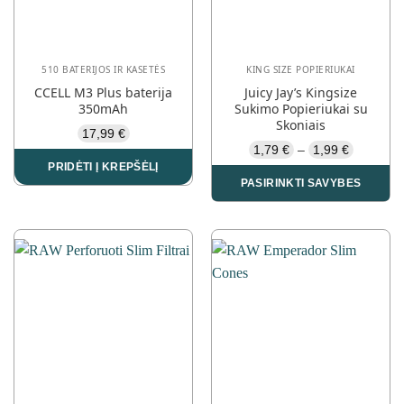
510 BATERIJOS IR KASETĖS
KING SIZE POPIERIUKAI
CCELL M3 Plus baterija
Juicy Jay’s Kingsize
350mAh
Sukimo Popieriukai su
Skoniais
17,99
€
Price
1,79
€
1,99
€
–
range:
PRIDĖTI Į KREPŠĖLĮ
1,79 €
PASIRINKTI SAVYBES
through
1,99 €
This
product
has
multiple
variants.
The
options
may
be
chosen
on