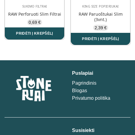
the
SUKIMO FILTRAI
KING SIZE POPIERIUKAI
product
RAW Perforuoti Slim Filtrai
RAW Paruoštukai Slim
page
(3vnt.)
0,69
€
2,39
€
PRIDĖTI Į KREPŠĖLĮ
PRIDĖTI Į KREPŠĖLĮ
Puslapiai
Pagrindinis
Blogas
Privatumo politika
Susisiekti