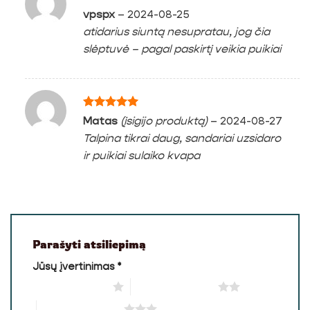
Įvertinimas:
vpspx
–
2024-08-25
5
iš 5
atidarius siuntą nesupratau, jog čia
slėptuvė – pagal paskirtį veikia puikiai
Įvertinimas:
Matas
(įsigijo produktą)
–
2024-08-27
5
iš 5
Talpina tikrai daug, sandariai uzsidaro
ir puikiai sulaiko kvapa
Parašyti atsiliepimą
Jūsų įvertinimas
*
1 iš 5 žvaigždučių
2 iš 5 žvaigždučių
3 iš 5 žvaigždučių