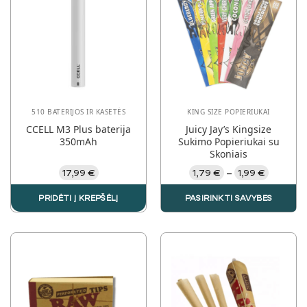
510 BATERIJOS IR KASETĖS
KING SIZE POPIERIUKAI
CCELL M3 Plus baterija
Juicy Jay’s Kingsize
350mAh
Sukimo Popieriukai su
Skoniais
Price
17,99
€
1,79
€
1,99
€
–
range:
1,79 €
PRIDĖTI Į KREPŠĖLĮ
PASIRINKTI SAVYBES
through
1,99 €
This
product
has
multiple
variants.
The
options