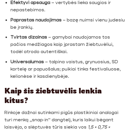
Efektyvi apsauga
– vertybės lieka saugios ir
nepastebimos.
Paprastas naudojimas
– bazę nuimsi vienu judesiu
be įrankių.
Tvirtas dizainas
– gamybai naudojamos tos
pačios medžiagos kaip įprastam žiebtuvėliui,
todėl atrodo autentiškai.
Universalumas
– talpina vaistus, grynuosius, SD
kortelę ar papuošalus; puikiai tinka festivaliuose,
kelionėse ir kasdienybėje.
Kaip šis žiebtuvėlis lenkia
kitus?
Rinkoje dažnai sutinkami pigūs plastikiniai analogai
turi menką „snap‐in“ dangtelį, kuris laikui bėgant
laisvėja, o slėptuvės tūris siekia vos
1,5 × 0,75 ×