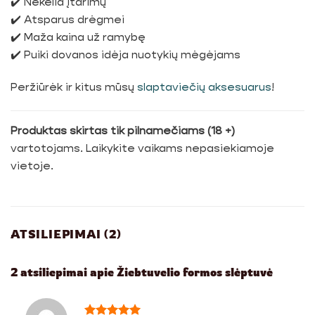
✔️ Nekelia įtarimų
✔️ Atsparus drėgmei
✔️ Maža kaina už ramybę
✔️ Puiki dovanos idėja nuotykių mėgėjams
Peržiūrėk ir kitus mūsų
slaptaviečių aksesuarus
!
Produktas skirtas tik pilnamečiams (18 +)
vartotojams. Laikykite vaikams nepasiekiamoje
vietoje.
ATSILIEPIMAI (2)
2 atsiliepimai apie
Žiebtuvelio formos slėptuvė