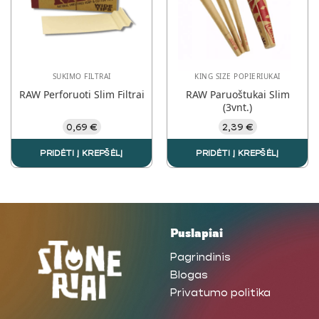
may
be
chosen
on
the
SUKIMO FILTRAI
KING SIZE POPIERIUKAI
product
RAW Perforuoti Slim Filtrai
RAW Paruoštukai Slim
page
(3vnt.)
0,69
€
2,39
€
PRIDĖTI Į KREPŠĖLĮ
PRIDĖTI Į KREPŠĖLĮ
Puslapiai
Pagrindinis
Blogas
Privatumo politika