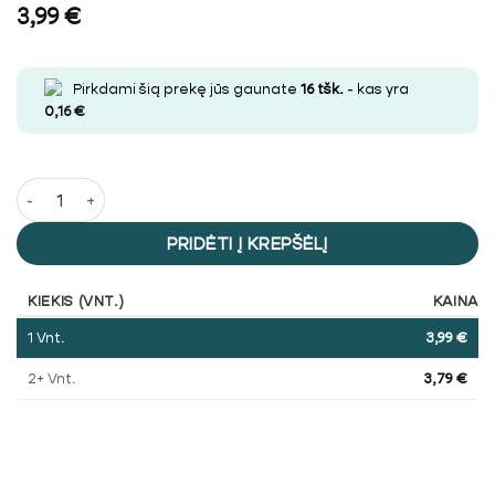
3,99
€
Pirkdami šią prekę jūs gaunate
16
tšk.
- kas yra
0,16
€
produkto kiekis: Žiebtuvelio formos slėptuvė
PRIDĖTI Į KREPŠĖLĮ
KIEKIS (VNT.)
KAINA
1
Vnt.
3,99
€
2+ Vnt.
3,79
€