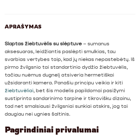
APRAŠYMAS
Slaptas žiebtuvėlis su slėptuve
– sumanus
aksesuaras, leidžiantis paslėpti smulkias, tau
svarbias vertybes taip, kad jų niekas nepastebėtų. Iš
pirmo žvilgsnio tai standartinio dydžio žiebtuvėlis,
tačiau nuėmus dugnelį atsiveria hermetiškai
užsidaranti kamera. Panašiu principu veikia ir kiti
žiebtuvėliai
, bet šis modelis papildomai pasižymi
sustiprinta sandarinimo tarpine ir tikrovišku dizainu,
tad net smalsiausi žvilgsniai sunkiai atskirs, jog tai
daugiau nei ugnies šaltinis.
Pagrindiniai privalumai