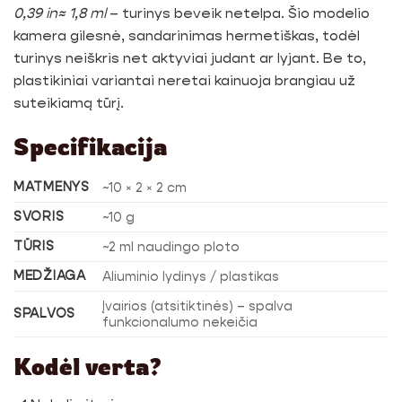
0,39 in≈ 1,8 ml
– turinys beveik netelpa. Šio modelio
kamera gilesnė, sandarinimas hermetiškas, todėl
turinys neiškris net aktyviai judant ar lyjant. Be to,
plastikiniai variantai neretai kainuoja brangiau už
suteikiamą tūrį.
Specifikacija
MATMENYS
~10 × 2 × 2 cm
SVORIS
~10 g
TŪRIS
~2 ml naudingo ploto
MEDŽIAGA
Aliuminio lydinys / plastikas
Įvairios (atsitiktinės) – spalva
SPALVOS
funkcionalumo nekeičia
Kodėl verta?