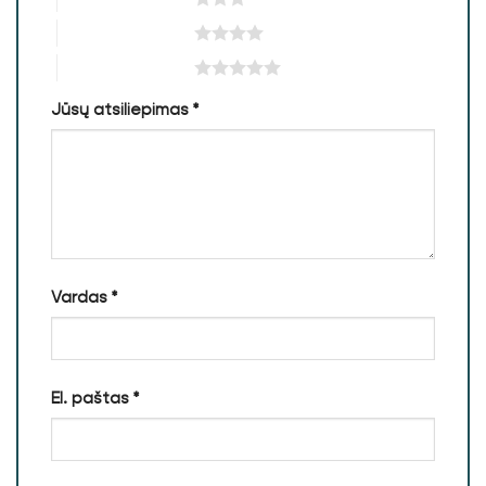
4 iš 5 žvaigždučių
5 iš 5 žvaigždučių
Jūsų atsiliepimas
*
Vardas
*
El. paštas
*