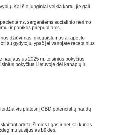
bių. Kai šie junginiai veikia kartu, jie gali
į pacientams, sergantiems socialinio nerimo
imui ir panikos priepuoliams.
burnos džiūvimas, mieguistumas ar apetito
ti su gydytoju, ypač jei vartojate receptinius
pie naujausius 2025 m. teisinius pokyčius
sinius pokyčius Lietuvoje dėl kanapių ir
skleidžia vis platesnį CBD potencialių naudų
tant artritą, širdies ligas ir net kai kurias
uždegimu susijusias būkles.