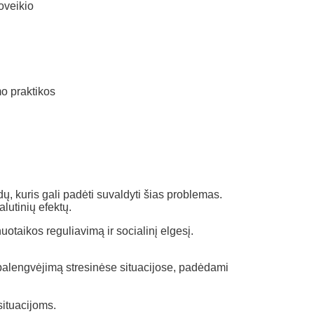
oveikio
mo praktikos
, kuris gali padėti suvaldyti šias problemas.
lutinių efektų.
otaikos reguliavimą ir socialinį elgesį.
tą palengvėjimą stresinėse situacijose, padėdami
situacijoms.