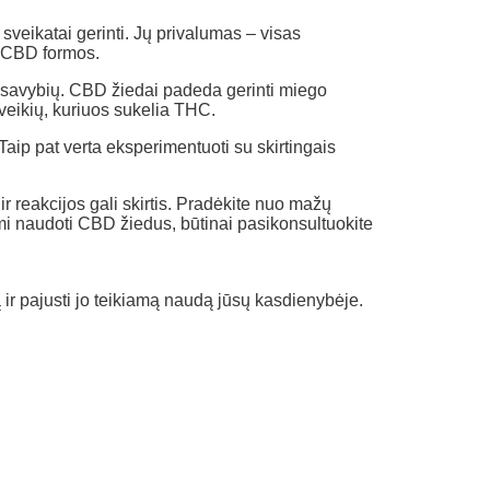
veikatai gerinti. Jų privalumas – visas
os CBD formos.
ių savybių. CBD žiedai padeda gerinti miego
oveikių, kuriuos sukelia THC.
 Taip pat verta eksperimentuoti su skirtingais
 reakcijos gali skirtis. Pradėkite nuo mažų
ami naudoti CBD žiedus, būtinai pasikonsultuokite
 ir pajusti jo teikiamą naudą jūsų kasdienybėje.