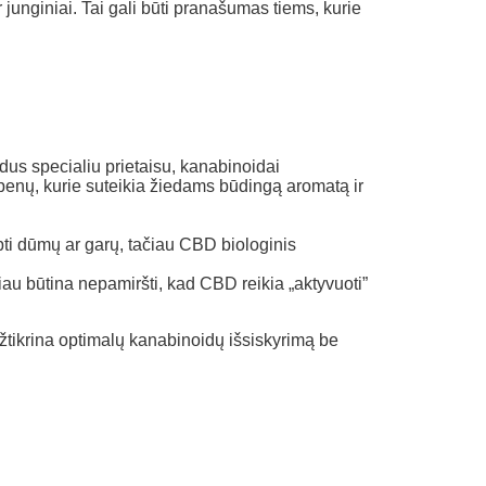
 junginiai. Tai gali būti pranašumas tiems, kurie
dus specialiu prietaisu, kanabinoidai
rpenų, kurie suteikia žiedams būdingą aromatą ir
pti dūmų ar garų, tačiau CBD biologinis
au būtina nepamiršti, kad CBD reikia „aktyvuoti”
tikrina optimalų kanabinoidų išsiskyrimą be