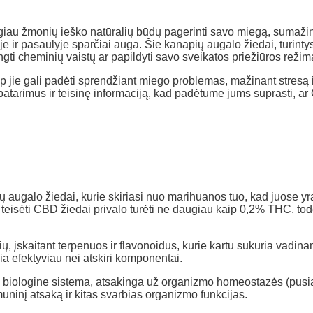
iau žmonių ieško natūralių būdų pagerinti savo miegą, sumažinti
oje ir pasaulyje sparčiai auga. Šie kanapių augalo žiedai, turi
engti cheminių vaistų ar papildyti savo sveikatos priežiūros režim
p jie gali padėti sprendžiant miego problemas, mažinant stresą ir
patarimus ir teisinę informaciją, kad padėtume jums suprasti, a
ų augalo žiedai, kurie skiriasi nuo marihuanos tuo, kad juose y
 teisėti CBD žiedai privalo turėti ne daugiau kaip 0,2% THC, tod
, įskaitant terpenuos ir flavonoidus, kurie kartu sukuria vadinamą
kia efektyviau nei atskiri komponentai.
biologine sistema, atsakinga už organizmo homeostazės (pusi
uninį atsaką ir kitas svarbias organizmo funkcijas.