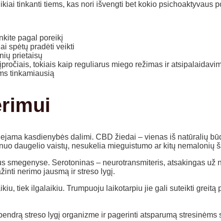
iai tinkanti tiems, kas nori išvengti bet kokio psichoaktyvaus p
nkite pagal poreikį
i spėtų pradėti veikti
nių prietaisų
pročiais, tokiais kaip reguliarus miego režimas ir atsipalaidavi
ums tinkamiausią
erimui
ejama kasdienybės dalimi. CBD žiedai – vienas iš natūralių būdų
i nuo daugelio vaistų, nesukelia mieguistumo ar kitų nemalonių ša
us smegenyse. Serotoninas – neurotransmiteris, atsakingas už nu
ti nerimo jausmą ir streso lygį.
iu, tiek ilgalaikiu. Trumpuoju laikotarpiu jie gali suteikti grei
i bendrą streso lygį organizme ir pagerinti atsparumą stresinėms 