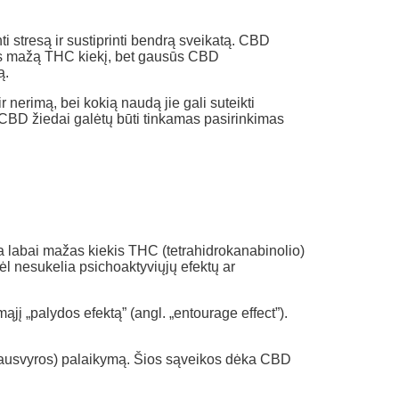
 stresą ir sustiprinti bendrą sveikatą. CBD
ntys mažą THC kiekį, bet gausūs CBD
ą.
 nerimą, bei kokią naudą jie gali suteikti
r CBD žiedai galėtų būti tinkamas pasirinkimas
ra labai mažas kiekis THC (tetrahidrokanabinolio)
ėl nesukelia psichoaktyviųjų efektų ar
jį „palydos efektą” (angl. „entourage effect”).
ausvyros) palaikymą. Šios sąveikos dėka CBD