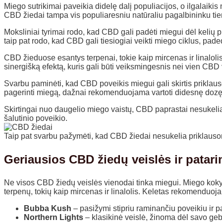
Miego sutrikimai paveikia didelę dalį populiacijos, o ilgalaikis
CBD žiedai tampa vis populiaresniu natūraliu pagalbininku tie
Moksliniai tyrimai rodo, kad CBD gali padėti miegui dėl kelių p
taip pat rodo, kad CBD gali tiesiogiai veikti miego ciklus, padeda
CBD žieduose esantys terpenai, tokie kaip mircenas ir linalol
sinergišką efektą, kuris gali būti veiksmingesnis nei vien CBD 
Svarbu paminėti, kad CBD poveikis miegui gali skirtis priklau
pagerinti miegą, dažnai rekomenduojama vartoti didesnę dozę 
Skirtingai nuo daugelio miego vaistų, CBD paprastai nesukelia st
šalutinio poveikio.
Taip pat svarbu pažymėti, kad CBD žiedai nesukelia priklausom
Geriausios CBD žiedų veislės ir patar
Ne visos CBD žiedų veislės vienodai tinka miegui. Miego koky
terpenų, tokių kaip mircenas ir linalolis. Keletas rekomenduoja
Bubba Kush
– pasižymi stipriu raminančiu poveikiu ir 
Northern Lights
– klasikinė veislė, žinoma dėl savo ge