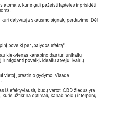
atomais, kurie gali pažeisti ląsteles ir prisidėti
igoms.
, kuri dalyvauja skausmo signalų perdavime. Dėl
inį poveikį per „palydos efektą”.
iau kiekvienas kanabinoidas turi unikalių
 migdantį poveikį. Idealiu atveju, įvairių
i vietoj įprastinio gydymo. Visada
.
as iš efektyviausių būdų vartoti CBD žiedus yra
kuris užtikrina optimalų kanabinoidų ir terpenų