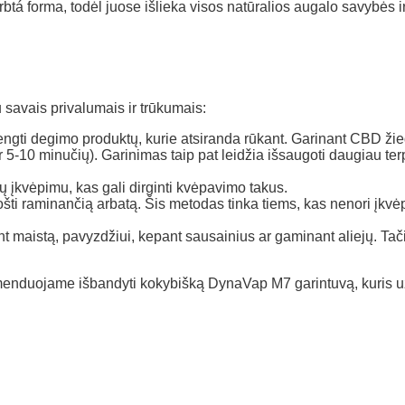
btá forma, todėl juose išlieka visos natūralios augalo savybės ir
 savais privalumais ir trūkumais:
engti degimo produktų, kurie atsiranda rūkant. Garinant CBD žie
 5-10 minučių). Garinimas taip pat leidžia išsaugoti daugiau te
ų įkvėpimu, kas gali dirginti kvėpavimo takus.
ošti raminančią arbatą. Šis metodas tinka tiems, kas nenori įkvė
 maistą, pavyzdžiui, kepant sausainius ar gaminant aliejų. Tači
menduojame išbandyti kokybišką DynaVap M7 garintuvą, kuris už