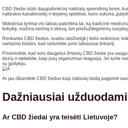
CBD žiedai siūlo daugiafunkcinį natūralų sprendimą tiems, kuri
natūralus kanabinoidų ir terpenų spektras, kuris sukuria „palydos
Moksliniai tyrimai vis labiau patvirtina tai, ką tradicinė medi
kokybę, mažina nerimą ir stresą, turi priešuždegiminių savybių,
Renkantis CBD žiedus, svarbu atsižvelgti į kelis veiksnius: kokyb
vartojimo būdais, kad rastumėte jums labiausiai tinkantį.
Prisiminkite, kad nors daugeliui žmonių CBD žiedai yra saugus 
dozių ir stebėkite, kaip jūsų organizmas reaguoja. Jei turite s
su gydytoju.
Ar jau išbandėte CBD žiedus kaip natūralų būdą pagerinti savo s
Dažniausiai užduodami
Ar CBD žiedai yra teisėti Lietuvoje?