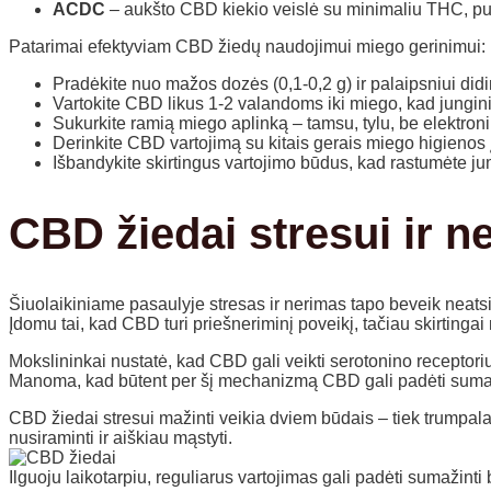
ACDC
– aukšto CBD kiekio veislė su minimaliu THC, puik
Patarimai efektyviam CBD žiedų naudojimui miego gerinimui:
Pradėkite nuo mažos dozės (0,1-0,2 g) ir palaipsniui didi
Vartokite CBD likus 1-2 valandoms iki miego, kad junginia
Sukurkite ramią miego aplinką – tamsu, tylu, be elektroni
Derinkite CBD vartojimą su kitais gerais miego higienos į
Išbandykite skirtingus vartojimo būdus, kad rastumėte j
CBD žiedai stresui ir n
Šiuolaikiniame pasaulyje stresas ir nerimas tapo beveik neatsi
Įdomu tai, kad CBD turi priešneriminį poveikį, tačiau skirtinga
Mokslininkai nustatė, kad CBD gali veikti serotonino receptori
Manoma, kad būtent per šį mechanizmą CBD gali padėti sumažin
CBD žiedai stresui mažinti veikia dviem būdais – tiek trumpalaik
nusiraminti ir aiškiau mąstyti.
Ilguoju laikotarpiu, reguliarus vartojimas gali padėti sumažint