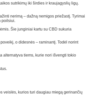
kos sutrikimų iki širdies ir kraujagyslių ligų.
mažinti nerimą – dažną nemigos priežastį. Tyrimai
 poilsiui.
bėmis. Šie junginiai kartu su CBD sukuria
poveikį, o didesnės – raminantį. Todėl norint
 alternatyva tiems, kurie nori išvengti tokio
tus.
 veislės, kurios turi daugiau miegą gerinančių