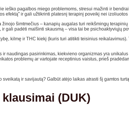
e ieško pagalbos miego problemoms, stresui mažinti ir bendrai s
 efektą” ir gali užtikrinti platesnį terapinį poveikį nei izoliuot
cina žinojo šimtmečius – kanapių augalas turi reikšmingų terapin
 ir gali padėti malšinti skausmą – visa tai be psichoaktyviųjų p
ę, kilmę ir THC kiekį (kuris turi atitikti teisinius reikalavimus).
ir naudingas pasirinkimas, kiekvieno organizmas yra unikalus ir
veikatos problemų ar vartojate receptinius vaistus, prieš pradėd
veikatą ir savijautą? Galbūt atėjo laikas atrasti šį gamtos turtą
 klausimai (DUK)