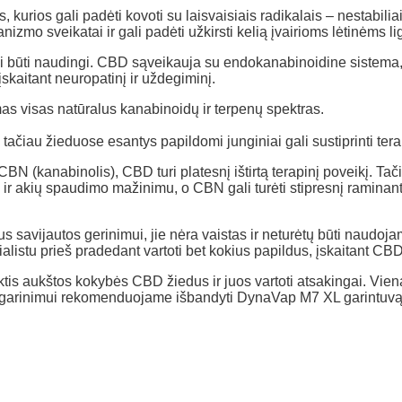
rios gali padėti kovoti su laisvaisiais radikalais – nestabiliais 
izmo sveikatai ir gali padėti užkirsti kelią įvairioms lėtinėms l
li būti naudingi. CBD sąveikauja su endokanabinoidine sistema
skaitant neuropatinį ir uždegiminį.
as visas natūralus kanabinoidų ir terpenų spektras.
čiau žieduose esantys papildomi junginiai gali sustiprinti terap
BN (kanabinolis), CBD turi platesnį ištirtą terapinį poveikį. Tač
akių spaudimo mažinimu, o CBN gali turėti stipresnį raminantį ir
avijautos gerinimui, jie nėra vaistas ir neturėtų būti naudojam
istu prieš pradedant vartoti bet kokius papildus, įskaitant CBD
is aukštos kokybės CBD žiedus ir juos vartoti atsakingai. Vien
 garinimui rekomenduojame išbandyti DynaVap M7 XL garintuvą, 