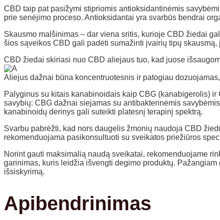
CBD taip pat pasižymi stipriomis antioksidantinėmis savybėmis, ku
prie senėjimo proceso. Antioksidantai yra svarbūs bendrai organ
Skausmo malšinimas – dar viena sritis, kurioje CBD žiedai ga
šios sąveikos CBD gali padėti sumažinti įvairių tipų skausmą, į
CBD žiedai skiriasi nuo CBD aliejaus tuo, kad juose išsaugom
Aliejus dažnai būna koncentruotesnis ir patogiau dozuojamas, ta
Palyginus su kitais kanabinoidais kaip CBG (kanabigerolis) ir C
savybių: CBG dažnai siejamas su antibakterinėmis savybėmis ir 
kanabinoidų derinys gali suteikti platesnį terapinį spektrą.
Svarbu pabrėžti, kad nors daugelis žmonių naudoja CBD žiedus s
rekomenduojama pasikonsultuoti su sveikatos priežiūros special
Norint gauti maksimalią naudą sveikatai, rekomenduojame rinkt
garinimas, kuris leidžia išvengti degimo produktų. Pažangiam
išsiskyrimą.
Apibendrinimas