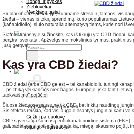
Bongai ir pypkės
Žiebtuvėliai
Medžiagų testai
Šiuolaikiniame pasaulyje, kupiname streso ir įtampos, vis daug
Blogas
žiedai – vienas iš tokių sprendimų, kurio populiarumas Lietuv
Kontaktai
(kanabidiolio), siūlo natūralią alternatyvą tiems, kurie nori išv
Šiame straipsnyje sužinosite, kas iš tikrųjų yra CBD žiedai, kai
bendrai sveikatai. Apžvelgsime mokslinius tyrimus, praktinius 
jūsų gerovei.
Ieškoti:
Kas yra CBD žiedai?
CBD žiedai (arba CBD gėlės) – tai kanabidioliu turtingi kanapi
– psichiką veikiančios medžiagos. Europoje, įskaitant Lietuvą,
„apkvaišimo” pojūčio.
Šiuose žieduose gausu ne tik CBD, bet ir kitų naudingų junginių
Krepšelyje nėra produktų.
Šis efektas reiškia, kad visi augale esantys junginiai kartu vei
Grįžti į parduotuvę
CBD sąveikauja su mūsų endokanabinoidine sistema (EKS) – 
gali padėti reguliuoti mūsų nuotaiką, miegą, skausmo pojūtį, im
Prisijungti / registracija