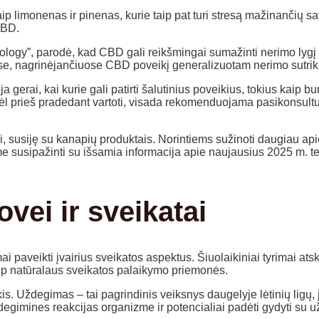
p limonenas ir pinenas, kurie taip pat turi stresą mažinančių savy
 CBD.
hology”, parodė, kad CBD gali reikšmingai sumažinti nerimo lyg
uose, nagrinėjančiuose CBD poveikį generalizuotam nerimo sutrik
gerai, kai kurie gali patirti šalutinius poveikius, tokius kaip 
odėl prieš pradedant vartoti, visada rekomenduojama pasikonsultuo
imai, susiję su kanapių produktais. Norintiems sužinoti daugiau a
susipažinti su išsamia informacija apie naujausius 2025 m. tei
vei ir sveikatai
i paveikti įvairius sveikatos aspektus. Šiuolaikiniai tyrimai at
aip natūralaus sveikatos palaikymo priemonės.
Uždegimas – tai pagrindinis veiksnys daugelyje lėtinių ligų, įskai
ždegimines reakcijas organizme ir potencialiai padėti gydyti su 