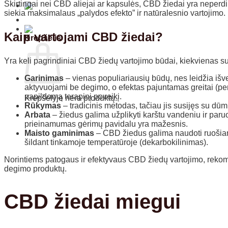
Skirtingai nei CBD aliejai ar kapsulės, CBD žiedai yra neperdir
siekia maksimalaus „palydos efekto” ir natūralesnio vartojimo.
Kaip vartojami CBD žiedai?
Krepšelis
Yra keli pagrindiniai CBD žiedų vartojimo būdai, kiekvienas su
Garinimas
– vienas populiariausių būdų, nes leidžia išv
aktyvuojami be degimo, o efektas pajuntamas greitai (per
papildomą terapinį poveikį.
Krepšelyje nėra produktų.
Rūkymas
– tradicinis metodas, tačiau jis susijęs su dūm
Arbata
– žiedus galima užplikyti karštu vandeniu ir paru
Grįžti į parduotuvę
prieinamumas gėrimų pavidalu yra mažesnis.
Maisto gaminimas
– CBD žiedus galima naudoti ruošiant
šildant tinkamoje temperatūroje (dekarbokilinimas).
Norintiems patogaus ir efektyvaus CBD žiedų vartojimo, reko
degimo produktų.
CBD žiedai miegui