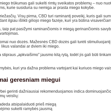
 miego trūkumas gali sukelti rimtų sveikatos problemų – nuo nuotai
ms, kurie susiduria su nemiga ar prasta miego kokybe.
riežasčių. Visų pirma, CBD turi raminantį poveikį, kuris gali su
nt ilgiau išlikti giliojo miego fazėje, kuri yra būtina visaverčiam
is, taip pat pasižymi raminančiomis ir miegą gerinančiomis savy
vartojimas.
somai nuo dozės. Mažesnės CBD dozės gali turėti stimuliuojantį 
likus valandai ar dviem iki miego.
ipraus „apkvaišimo” jausmo kitą rytą, todėl jis gali būti tinkama
ybės, kuri yra dažna problema vartojant kai kuriuos miego vais
imai geresniam miegui
bei gerinti dažniausiai rekomenduojamos indica dominuojančios
mų veislių:
padeda atsipalaiduoti prieš miegą
bėjimo sukelti ramybės jausmą