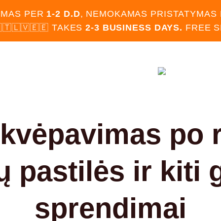
IMAS PER
1-2 D.D
, NEMOKAMAS PRISTATYMAS
🇹🇱🇻🇪🇪 TAKES
2-3 BUSINESS DAYS.
FREE 
OTUVĖ
BLOGAS
KONTAKTAI
 kvėpavimas po 
 pastilės ir kiti g
sprendimai