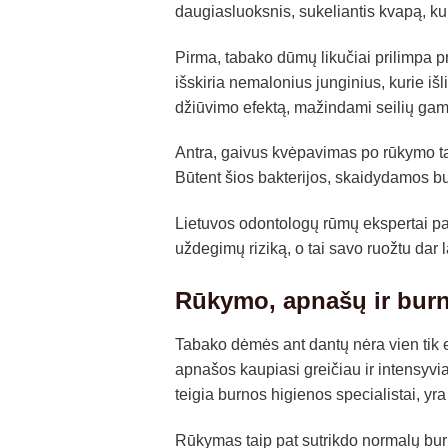
daugiasluoksnis, sukeliantis kvapą, ku
Pirma, tabako dūmų likučiai prilimpa pr
išskiria nemalonius junginius, kurie išl
džiūvimo efektą, mažindami seilių ga
Antra, gaivus kvėpavimas po rūkymo ta
Būtent šios bakterijos, skaidydamos bur
Lietuvos odontologų rūmų ekspertai pabr
uždegimų riziką, o tai savo ruožtu dar 
Rūkymo, apnašų ir burn
Tabako dėmės ant dantų nėra vien tik 
apnašos kaupiasi greičiau ir intensyv
teigia burnos higienos specialistai, yra
Rūkymas taip pat sutrikdo normalų bur