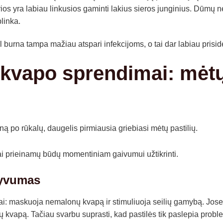
rios yra labiau linkusios gaminti lakius sieros junginius. Dūmų 
linka.
l burna tampa mažiau atspari infekcijoms, o tai dar labiau prisi
 kvapo sprendimai: mėtų 
urną po rūkalų, daugelis pirmiausia griebiasi mėtų pastilių.
iai prieinamų būdų momentiniam gaivumui užtikrinti.
ktyvumas
ai: maskuoja nemalonų kvapą ir stimuliuoja seilių gamybą. Jose
ų kvapą. Tačiau svarbu suprasti, kad pastilės tik paslepia probl