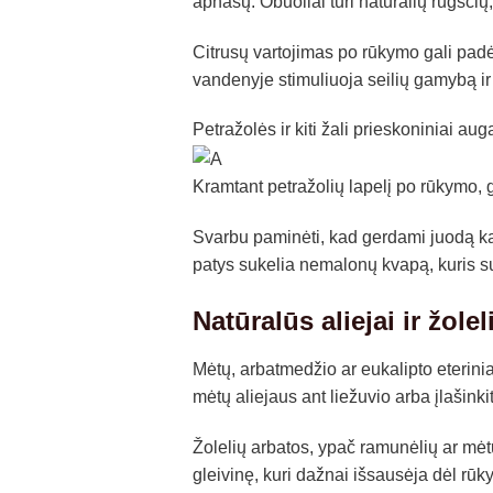
apnašų. Obuoliai turi natūralių rūgščių
Citrusų vartojimas po rūkymo gali padėt
vandenyje stimuliuoja seilių gamybą ir
Petražolės ir kiti žali prieskoniniai aug
Kramtant petražolių lapelį po rūkymo, 
Svarbu paminėti, kad gerdami juodą kav
patys sukelia nemalonų kvapą, kuris s
Natūralūs aliejai ir žole
Mėtų, arbatmedžio ar eukalipto eteriniai
mėtų aliejaus ant liežuvio arba įlašinki
Žolelių arbatos, ypač ramunėlių ar mėtų
gleivinę, kuri dažnai išsausėja dėl rūk