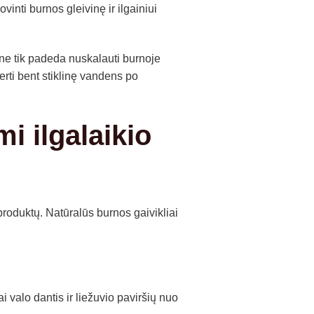
inti burnos gleivinę ir ilgainiui
e tik padeda nuskalauti burnoje
erti bent stiklinę vandens po
i ilgalaikio
roduktų. Natūralūs burnos gaivikliai
i valo dantis ir liežuvio paviršių nuo