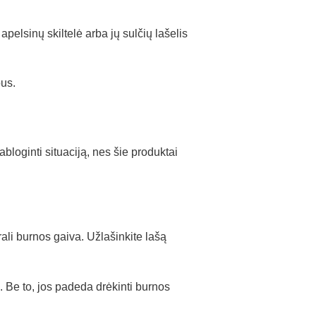
pelsinų skiltelė arba jų sulčių lašelis
pus.
loginti situaciją, nes šie produktai
rali burnos gaiva. Užlašinkite lašą
. Be to, jos padeda drėkinti burnos