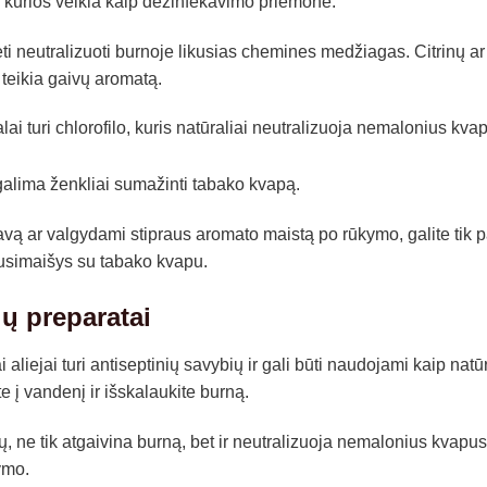
, kurios veikia kaip dezinfekavimo priemonė.
i neutralizuoti burnoje likusias chemines medžiagas. Citrinų ar a
 teikia gaivų aromatą.
alai turi chlorofilo, kuris natūraliai neutralizuoja nemalonius kva
galima ženkliai sumažinti tabako kvapą.
ą ar valgydami stipraus aromato maistą po rūkymo, galite tik pab
usimaišys su tabako kvapu.
lių preparatai
 aliejai turi antiseptinių savybių ir gali būti naudojami kaip natū
te į vandenį ir išskalaukite burną.
, ne tik atgaivina burną, bet ir neutralizuoja nemalonius kvapus
ymo.