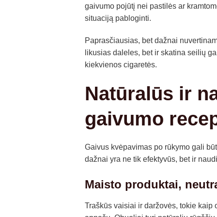
gaivumo pojūtį nei pastilės ar kramtomo
situaciją pabloginti.
Paprasčiausias, bet dažnai nuvertina
likusias daleles, bet ir skatina seilių
kiekvienos cigaretės.
Natūralūs ir n
gaivumo recep
Gaivus kvėpavimas po rūkymo gali būti
dažnai yra ne tik efektyvūs, bet ir naud
Maisto produktai, neutr
Traškūs vaisiai ir daržovės, tokie kaip 