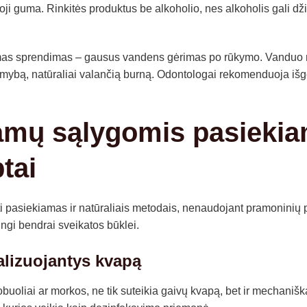
ji guma. Rinkitės produktus be alkoholio, nes alkoholis gali džiov
mas sprendimas – gausus vandens gėrimas po rūkymo. Vanduo n
 gamybą, natūraliai valančią burną. Odontologai rekomenduoja išg
amų sąlygomis pasiekiam
tai
 pasiekiamas ir natūraliais metodais, nenaudojant pramoninių p
ingi bendrai sveikatos būklei.
alizuojantys kvapą
obuoliai ar morkos, ne tik suteikia gaivų kvapą, bet ir mechaniška