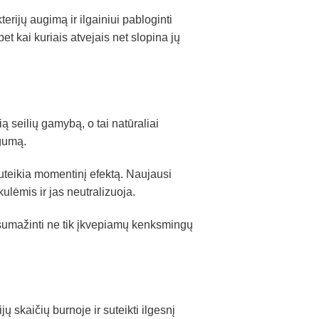
erijų augimą ir ilgainiui pabloginti
bet kai kuriais atvejais net slopina jų
 seilių gamybą, o tai natūraliai
 gumą.
suteikia momentinį efektą. Naujausi
ulėmis ir jas neutralizuoja.
i sumažinti ne tik įkvepiamų kenksmingų
ų skaičių burnoje ir suteikti ilgesnį