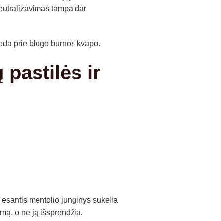
neutralizavimas tampa dar
deda prie blogo burnos kvapo.
pastilės ir
 esantis mentolio junginys sukelia
emą, o ne ją išsprendžia.