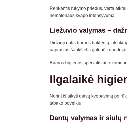
Renkantis rūkymo priedus, verta atkrei
nemalonaus kvapo intensyvumą.
Liežuvio valymas – daž
Didžioji dalis burnos bakterijų, atsaki
paprastas šaukštelis gali būti naudojama
Burnos higienos specialistai rekomendu
Ilgalaikė higi
Norint išlaikyti gaivų kvėpavimą po rūk
tabako poveikiu.
Dantų valymas ir siūlų