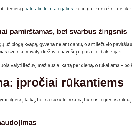
pti dėmesį į
natūralių filtrų antgalius
, kurie gali sumažinti ne tik
nai pamirštamas, bet svarbus žingsnis
ngų už blogą kvapą, gyvena ne ant dantų, o ant liežuvio paviršiaus
s švelniai nuvalyti liežuvio paviršių ir pašalinti bakterijas.
oja valyti liežuvį mažiausiai kartą per dieną, o rūkaliams – po 
ena: įpročiai rūkantiems
ymo ilgesnį laiką, būtina sukurti tinkamą burnos higienos rutiną,
 naudojimas