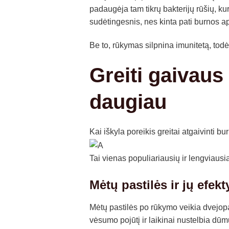
padaugėja tam tikrų bakterijų rūšių, ku
sudėtingesnis, nes kinta pati burnos ap
Be to, rūkymas silpnina imunitetą, todė
Greiti gaivaus
daugiau
Kai iškyla poreikis greitai atgaivinti b
Tai vienas populiariausių ir lengviaus
Mėtų pastilės ir jų efe
Mėtų pastilės po rūkymo veikia dvejop
vėsumo pojūtį ir laikinai nustelbia dūm