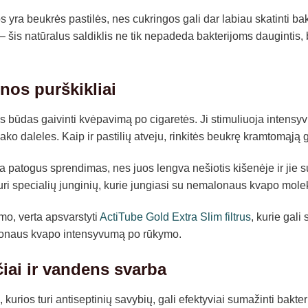
yra beukrės pastilės, nes cukringos gali dar labiau skatinti bakt
iu – šis natūralus saldiklis ne tik nepadeda bakterijoms daugintis, 
nos purškikliai
būdas gaivinti kvėpavimą po cigaretės. Ji stimuliuoja intensyvią
ako daleles. Kaip ir pastilių atveju, rinkitės beukrę kramtomąją
ra patogus sprendimas, nes juos lengva nešiotis kišenėje ir jie 
 turi specialių junginių, kurie jungiasi su nemalonaus kvapo molek
mo, verta apsvarstyti
ActiTube Gold Extra Slim filtrus
, kurie gal
alonaus kvapo intensyvumą po rūkymo.
iai ir vandens svarba
rios turi antiseptinių savybių, gali efektyviai sumažinti bakterij