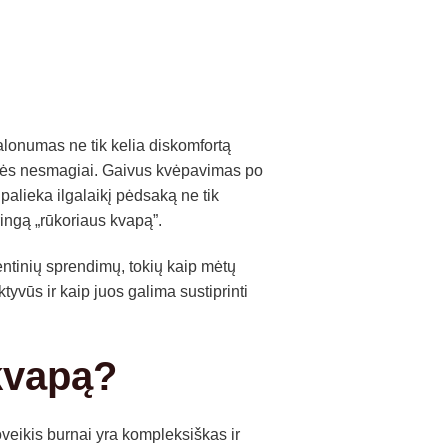
lonumas ne tik kelia diskomfortą
čiamės nesmagiai. Gaivus kvėpavimas po
alieka ilgalaikį pėdsaką ne tik
ringą „rūkoriaus kvapą”.
ntinių sprendimų, tokių kaip mėtų
tyvūs ir kaip juos galima sustiprinti
kvapą?
veikis burnai yra kompleksiškas ir