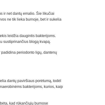
 ir net dantų emalio. Šie likučiai
os ne tik lieka burnoje, bet ir sukelia
is leidžia daugintis bakterijoms.
iau sustiprinančius blogą kvapą.
r padidina periodonto ligų, dantenų
lia dantų paviršiaus porėtumą, todėl
anaerobinėms bakterijoms, kurios, kaip
ebėta, kad rūkančiųjų burnose