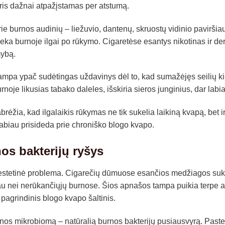
ris dažnai atpažįstamas per atstumą.
ie burnos audinių – liežuvio, dantenų, skruostų vidinio paviršiaus
ieka burnoje ilgai po rūkymo. Cigaretėse esantys nikotinas ir derv
mybą.
mpa ypač sudėtingas uždavinys dėl to, kad sumažėjęs seilių kiek
noje likusias tabako daleles, išskiria sieros junginius, dar lab
ėžia, kad ilgalaikis rūkymas ne tik sukelia laikiną kvapą, bet i
labiau prisideda prie chroniško blogo kvapo.
os bakterijų ryšys
estetinė problema. Cigarečių dūmuose esančios medžiagos suke
iau nei nerūkančiųjų burnose. Šios apnašos tampa puikia terpe 
 pagrindinis blogo kvapo šaltinis.
nos mikrobiomą – natūralią burnos bakterijų pusiausvyrą. Past