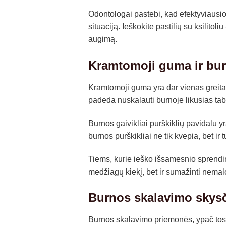
Odontologai pastebi, kad efektyviausios 
situaciją. Ieškokite pastilių su ksilitol
augimą.
Kramtomoji guma ir bur
Kramtomoji guma yra dar vienas greitas 
padeda nuskalauti burnoje likusias tab
Burnos gaivikliai purškiklių pavidalu y
burnos purškikliai ne tik kvepia, bet ir
Tiems, kurie ieško išsamesnio sprendi
medžiagų kiekį, bet ir sumažinti nem
Burnos skalavimo skysč
Burnos skalavimo priemonės, ypač tos, ku