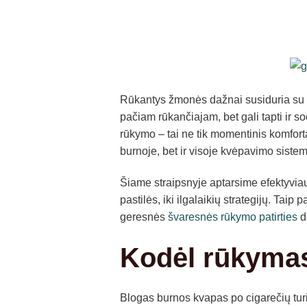
Rūkantys žmonės dažnai susiduria su n
pačiam rūkančiajam, bet gali tapti ir 
rūkymo – tai ne tik momentinis komfort
burnoje, bet ir visoje kvėpavimo sistemo
Šiame straipsnyje aptarsime efektyvia
pastilės, iki ilgalaikių strategijų. Tai
geresnės
švaresnės rūkymo patirties
d
Kodėl rūkymas
Blogas burnos kvapas po cigarečių tur