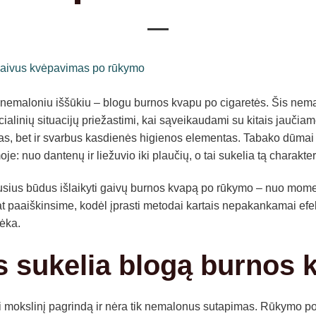
emaloniu iššūkiu – blogu burnos kvapu po cigaretės. Šis nema
socialinių situacijų priežastimi, kai sąveikaudami su kitais jau
as, bet ir svarbus kasdienės higienos elementas. Tabako dūmai p
je: nuo dantenų ir liežuvio iki plaučių, o tai sukelia tą charakte
usius būdus išlaikyti gaivų burnos kvapą po rūkymo – nuo mome
p pat paaiškinsime, kodėl įprasti metodai kartais nepakankamai efek
ėka.
 sukelia blogą burnos 
i mokslinį pagrindą ir nėra tik nemalonus sutapimas. Rūkymo po