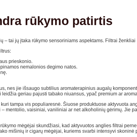
ndra rūkymo patirtis
ų – tai jų įtaka rūkymo sensoriniams aspektams. Filtrai ženkliai 
ltrus:
aus prieskonio.
slopinamos nemalonios degimo natos.
inę.
filtrus, nes jie išsaugo subtilius aromaterapinius augalų kompo
i leidžia geriau pajusti tabako niuansus, ypač premium ar aroma
a, kuri tampa vis populiaresnė. Šiuose produktuose aktyvuota angl
– mentolio, vaisiniai, vaniliniai ar net alkoholinių gėrimų. Jie p
 rūkymo mėgėjai skundžiasi, kad aktyvuotos anglies filtrai perne
bako mišinių ir cigarų mėgėjai, kuriems svarbi intensyvi skoninė pa