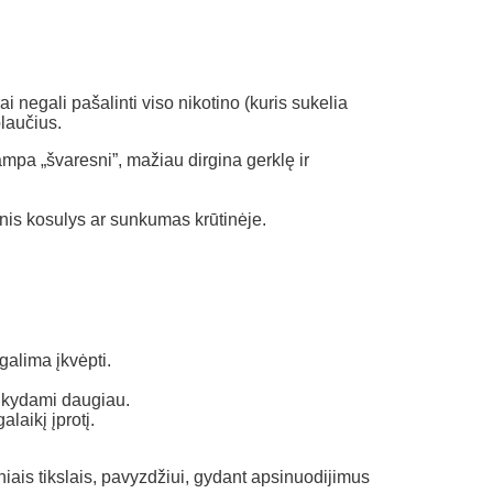
ai negali pašalinti viso nikotino (kuris sukelia
laučius.
ampa „švaresni”, mažiau dirgina gerklę ir
tinis kosulys ar sunkumas krūtinėje.
 galima įkvėpti.
 rūkydami daugiau.
laikį įprotį.
iniais tikslais, pavyzdžiui, gydant apsinuodijimus