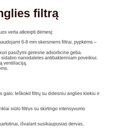
glies filtrą
uos verta atkreipti dėmesį:
i naudojami 6-8 mm skersmens filtrai, pypkėms –
s, kuri pasižymi geresne adsorbcine geba.
et sidabro nanodaleles antibakteriniam poveikiui.
ą ventiliaciją.
kėms.
lo. Ieškokit filtrų su didesniu anglies kiekiu ir
klai siūlo filtrus su skirtingo intensyvumo
akartotinai, išvalant susikaupusias dervas.