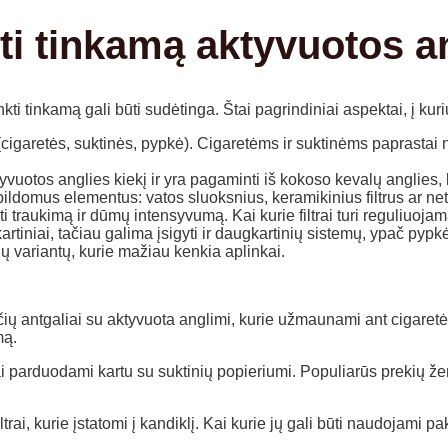
ti tinkamą aktyvuotos an
kti tinkamą gali būti sudėtinga. Štai pagrindiniai aspektai, į kuri
ę (cigaretės, suktinės, pypkė). Cigaretėms ir suktinėms paprasta
aktyvuotos anglies kiekį ir yra pagaminti iš kokoso kevalų anglie
 papildomus elementus: vatos sluoksnius, keramikinius filtrus ar n
oti traukimą ir dūmų intensyvumą. Kai kurie filtrai turi reguliuojam
artiniai, tačiau galima įsigyti ir daugkartinių sistemų, ypač pyp
ių variantų, kurie mažiau kenkia aplinkai.
antgaliai su aktyvuota anglimi, kurie užmaunami ant cigaretės ga
mą.
ai parduodami kartu su suktinių popieriumi. Populiarūs prekių žen
ltrai, kurie įstatomi į kandiklį. Kai kurie jų gali būti naudojami p