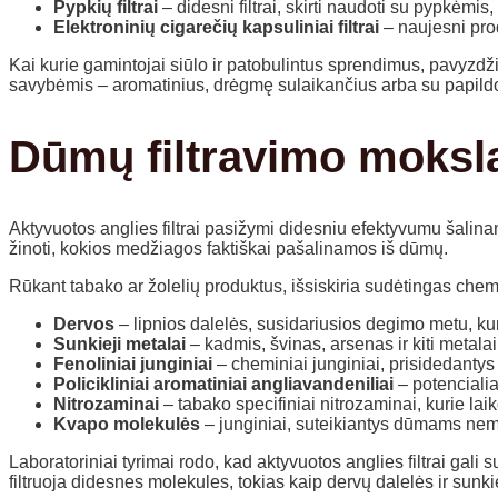
Pypkių filtrai
– didesni filtrai, skirti naudoti su pypkėmi
Elektroninių cigarečių kapsuliniai filtrai
– naujesni prod
Kai kurie gamintojai siūlo ir patobulintus sprendimus, pavyzdži
savybėmis – aromatinius, drėgmę sulaikančius arba su papildo
Dūmų filtravimo moksla
Aktyvuotos anglies filtrai pasižymi didesniu efektyvumu šalinant
žinoti, kokios medžiagos faktiškai pašalinamos iš dūmų.
Rūkant tabako ar žolelių produktus, išsiskiria sudėtingas chemi
Dervos
– lipnios dalelės, susidariusios degimo metu, kur
Sunkieji metalai
– kadmis, švinas, arsenas ir kiti metalai
Fenoliniai junginiai
– cheminiai junginiai, prisidedantys
Policikliniai aromatiniai angliavandeniliai
– potenciali
Nitrozaminai
– tabako specifiniai nitrozaminai, kurie l
Kvapo molekulės
– junginiai, suteikiantys dūmams nema
Laboratoriniai tyrimai rodo, kad aktyvuotos anglies filtrai gali 
filtruoja didesnes molekules, tokias kaip dervų dalelės ir sunkie