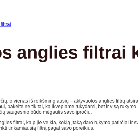
 anglies filtrai 
o vienas iš reikšmingiausių – aktyvuotos anglies filtrų atsirad
i, pakeitė ne tik tai, ką įkvepiame rūkydami, bet ir visą rūkymo pa
kančių saugesnio būdo mėgautis savo įpročiu.
s filtrai, kaip jie veikia, kokią įtaką daro rūkymo patirčiai ir s
nkti tinkamiausią filtrą pagal savo poreikius.