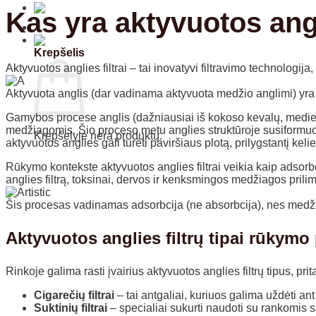
Kas yra aktyvuotos anglie
Krepšelis
Aktyvuotos anglies filtrai – tai inovatyvi filtravimo technologija
Aktyvuota anglis (dar vadinama aktyvuota medžio anglimi) yra 
Gamybos procese anglis (dažniausiai iš kokoso kevalų, medie
medžiagomis. Šio proceso metu anglies struktūroje susiformuoj
Krepšelyje nėra produktų.
aktyvuotos anglies gali turėti paviršiaus plotą, prilygstantį ke
Grįžti į parduotuvę
Rūkymo kontekste aktyvuotos anglies filtrai veikia kaip adsorb
anglies filtrą, toksinai, dervos ir kenksmingos medžiagos prili
Šis procesas vadinamas adsorbcija (ne absorbcija), nes medžia
Aktyvuotos anglies filtrų tipai rūkym
Rinkoje galima rasti įvairius aktyvuotos anglies filtrų tipus, p
Cigarečių filtrai
– tai antgaliai, kuriuos galima uždėti an
Suktinių filtrai
– specialiai sukurti naudoti su rankomis 