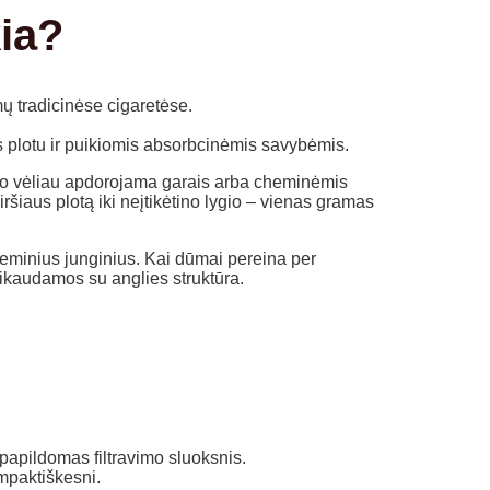
kia?
amų tradicinėse cigaretėse.
s plotu ir puikiomis absorbcinėmis savybėmis.
 o vėliau apdorojama garais arba cheminėmis
šiaus plotą iki neįtikėtino lygio – vienas gramas
cheminius junginius. Kai dūmai pereina per
veikaudamos su anglies struktūra.
 papildomas filtravimo sluoksnis.
mpaktiškesni.