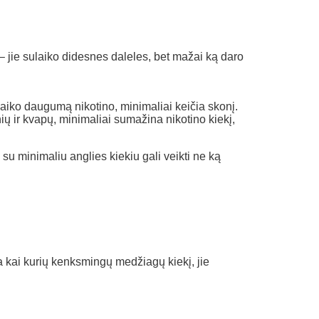
u – jie sulaiko didesnes daleles, bet mažai ką daro
laiko daugumą nikotino, minimaliai keičia skonį.
ų ir kvapų, minimaliai sumažina nikotino kiekį,
 su minimaliu anglies kiekiu gali veikti ne ką
ina kai kurių kenksmingų medžiagų kiekį, jie