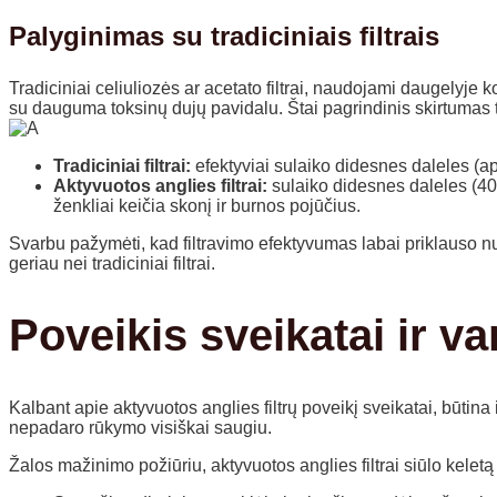
Palyginimas su tradiciniais filtrais
Tradiciniai celiuliozės ar acetato filtrai, naudojami daugelyje 
su dauguma toksinų dujų pavidalu. Štai pagrindinis skirtumas tar
Tradiciniai filtrai:
efektyviai sulaiko didesnes daleles (ap
Aktyvuotos anglies filtrai:
sulaiko didesnes daleles (40-
ženkliai keičia skonį ir burnos pojūčius.
Svarbu pažymėti, kad filtravimo efektyvumas labai priklauso nuo 
geriau nei tradiciniai filtrai.
Poveikis sveikatai ir var
Kalbant apie aktyvuotos anglies filtrų poveikį sveikatai, būtina
nepadaro rūkymo visiškai saugiu.
Žalos mažinimo požiūriu, aktyvuotos anglies filtrai siūlo kelet