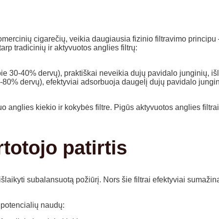
komercinių cigarečių, veikia daugiausia fizinio filtravimo princip
p tradicinių ir aktyvuotos anglies filtrų:
ie 30-40% dervų), praktiškai neveikia dujų pavidalo junginių, iš
80% dervų), efektyviai adsorbuoja daugelį dujų pavidalo jungini
anglies kiekio ir kokybės filtre. Pigūs aktyvuotos anglies filtrai
totojo patirtis
 išlaikyti subalansuotą požiūrį. Nors šie filtrai efektyviai sumaž
ą potencialių naudų: