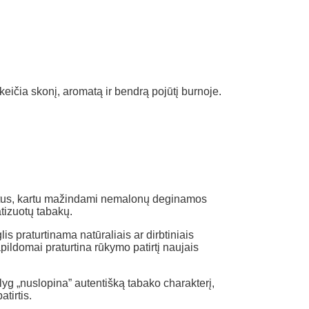
keičia skonį, aromatą ir bendrą pojūtį burnoje.
nentus, kartu mažindami nemalonų deginamos
tizuotų tabakų.
is praturtinama natūraliais ar dirbtiniais
apildomai praturtina rūkymo patirtį naujais
lyg „nuslopina” autentišką tabako charakterį,
tirtis.