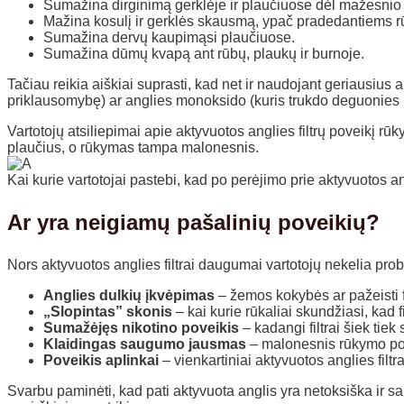
Sumažina dirginimą gerklėje ir plaučiuose dėl mažesnio f
Mažina kosulį ir gerklės skausmą, ypač pradedantiems rūk
Sumažina dervų kaupimąsi plaučiuose.
Sumažina dūmų kvapą ant rūbų, plaukų ir burnoje.
Tačiau reikia aiškiai suprasti, kad net ir naudojant geriausius ak
priklausomybę) ar anglies monoksido (kuris trukdo deguonies p
Vartotojų atsiliepimai apie aktyvuotos anglies filtrų poveikį r
plaučius, o rūkymas tampa malonesnis.
Kai kurie vartotojai pastebi, kad po perėjimo prie aktyvuotos an
Ar yra neigiamų pašalinių poveikių?
Nors aktyvuotos anglies filtrai daugumai vartotojų nekelia pro
Anglies dulkių įkvėpimas
– žemos kokybės ar pažeisti fil
„Slopintas” skonis
– kai kurie rūkaliai skundžiasi, kad 
Sumažėjęs nikotino poveikis
– kadangi filtrai šiek tie
Klaidingas saugumo jausmas
– malonesnis rūkymo pojūt
Poveikis aplinkai
– vienkartiniai aktyvuotos anglies filtr
Svarbu paminėti, kad pati aktyvuota anglis yra netoksiška ir saug