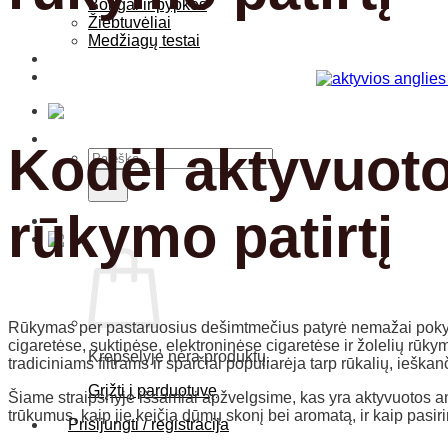
Bongai ir pypkės
Žiebtuvėliai
Medžiagų testai
Blogas
Kontaktai
Kodėl aktyvuotos
Ieškoti:
rūkymo patirtį
Rūkymas per pastaruosius dešimtmečius patyrė nemažai pokyčių, 
cigaretėse, suktinėse, elektroninėse cigaretėse ir žolelių rūkymu
Krepšelyje nėra produktų.
tradiciniams filtrams ir sparčiai populiarėja tarp rūkalių, ieš
Grįžti į parduotuvę
Šiame straipsnyje išsamiai apžvelgsime, kas yra aktyvuotos anglie
trūkumus, kaip jie keičia dūmų skonį bei aromatą, ir kaip pasiri
Prisijungti / registracija