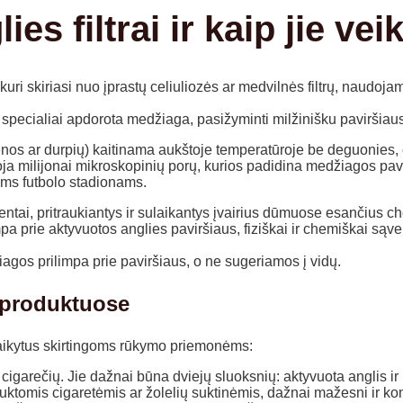
s filtrai ir kaip jie vei
, kuri skiriasi nuo įprastų celiuliozės ar medvilnės filtrų, naudoj
specialiai apdorota medžiaga, pasižyminti milžinišku paviršiau
nos ar durpių) kaitinama aukštoje temperatūroje be deguonies,
a milijonai mikroskopinių porų, kurios padidina medžiagos pavir
liems futbolo stadionams.
entai, pritraukiantys ir sulaikantys įvairius dūmuose esančius 
mpa prie aktyvuotos anglies paviršiaus, fiziškai ir chemiškai są
gos prilimpa prie paviršiaus, o ne sugeriamos į vidų.
o produktuose
ritaikytus skirtingoms rūkymo priemonėms:
t cigarečių. Jie dažnai būna dviejų sluoksnių: aktyvuota anglis ir
suktomis cigaretėmis ar žolelių suktinėmis, dažnai mažesni ir ko