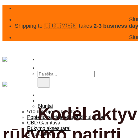
Skip
to
content
Siu
Shipping to 🇱🇹🇱🇻🇪🇪 takes
2-3 business da
Siu
Ieškoti:
Pagrindinis
Parduotuvė
Bluntai
Kodėl aktyvu
510 baterijos ir kasetės
Popieriukai cigarečių sukimui, filtrai
CBD Garintuvai
rūkymo patirtį
Rūkymo aksesuarai
Smulkintuvai