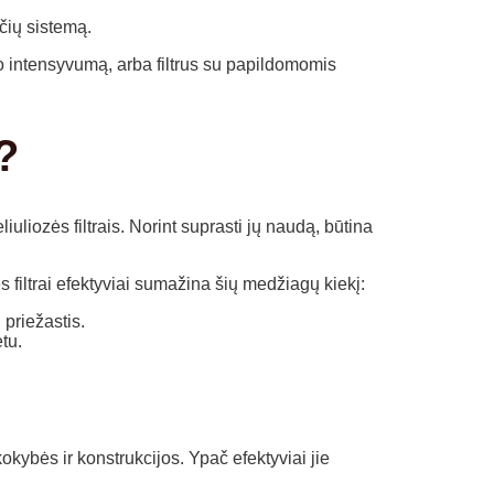
čių sistemą.
imo intensyvumą, arba filtrus su papildomomis
?
uliozės filtrais. Norint suprasti jų naudą, būtina
 filtrai efektyviai sumažina šių medžiagų kiekį:
 priežastis.
tu.
kokybės ir konstrukcijos. Ypač efektyviai jie