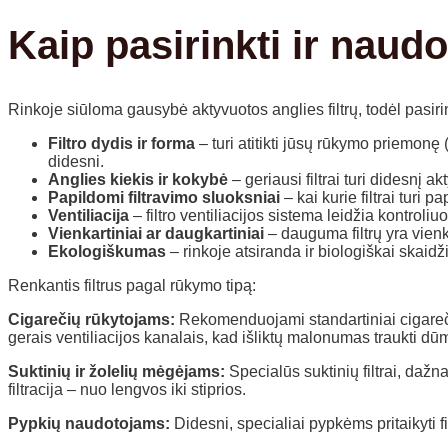
Kaip pasirinkti ir naudo
Rinkoje siūloma gausybė aktyvuotos anglies filtrų, todėl pasirin
Filtro dydis ir forma
– turi atitikti jūsų rūkymo priemon
didesni.
Anglies kiekis ir kokybė
– geriausi filtrai turi didesnį 
Papildomi filtravimo sluoksniai
– kai kurie filtrai turi
Ventiliacija
– filtro ventiliacijos sistema leidžia kontroliu
Vienkartiniai ar daugkartiniai
– dauguma filtrų yra vienk
Ekologiškumas
– rinkoje atsiranda ir biologiškai skaidž
Renkantis filtrus pagal rūkymo tipą:
Cigarečių rūkytojams:
Rekomenduojami standartiniai cigarečių 
gerais ventiliacijos kanalais, kad išliktų malonumas traukti dū
Suktinių ir žolelių mėgėjams:
Specialūs suktinių filtrai, dažn
filtracija – nuo lengvos iki stiprios.
Pypkių naudotojams:
Didesni, specialiai pypkėms pritaikyti fi