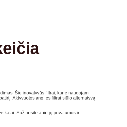
keičia
imas. Šie inovatyvūs filtrai, kurie naudojami
tirtį. Aktyvuotos anglies filtrai siūlo alternatyvą
veikatai. Sužinosite apie jų privalumus ir