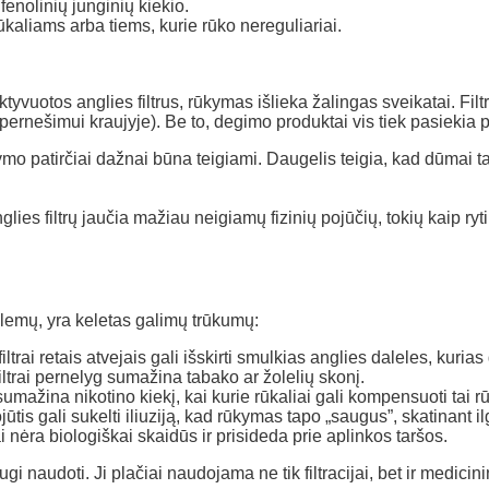
enolinių junginių kiekio.
aliams arba tiems, kurie rūko nereguliariai.
tyvuotos anglies filtrus, rūkymas išlieka žalingas sveikatai. Filtr
ernešimui kraujyje). Be to, degimo produktai vis tiek pasiekia p
ūkymo patirčiai dažnai būna teigiami. Daugelis teigia, kad dūmai t
glies filtrų jaučia mažiau neigiamų fizinių pojūčių, tokių kaip ry
blemų, yra keletas galimų trūkumų:
trai retais atvejais gali išskirti smulkias anglies daleles, kurias
filtrai pernelyg sumažina tabako ar žolelių skonį.
k sumažina nikotino kiekį, kai kurie rūkaliai gali kompensuoti tai
is gali sukelti iliuziją, kad rūkymas tapo „saugus”, skatinant ilga
ai nėra biologiškai skaidūs ir prisideda prie aplinkos taršos.
i naudoti. Ji plačiai naudojama ne tik filtracijai, bet ir medicin