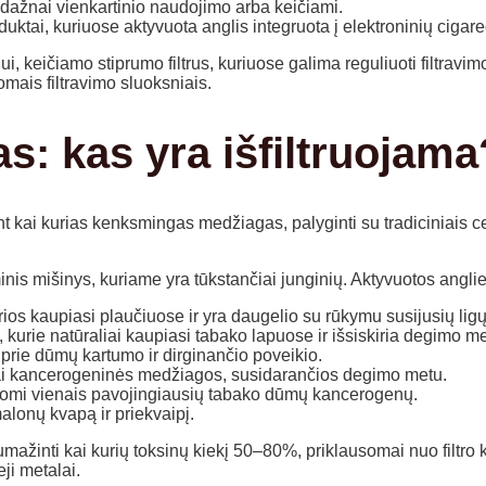
s, dažnai vienkartinio naudojimo arba keičiami.
uktai, kuriuose aktyvuota anglis integruota į elektroninių cigare
ui, keičiamo stiprumo filtrus, kuriuose galima reguliuoti filtrav
mais filtravimo sluoksniais.
s: kas yra išfiltruojama
 kai kurias kenksmingas medžiagas, palyginti su tradiciniais celi
nis mišinys, kuriame yra tūkstančiai junginių. Aktyvuotos anglies
ios kaupiasi plaučiuose ir yra daugelio su rūkymu susijusių ligų
, kurie natūraliai kaupiasi tabako lapuose ir išsiskiria degimo me
 prie dūmų kartumo ir dirginančio poveikio.
ai kancerogeninės medžiagos, susidarančios degimo metu.
aikomi vienais pavojingiausių tabako dūmų kancerogenų.
lonų kvapą ir priekvaipį.
sumažinti kai kurių toksinų kiekį 50–80%, priklausomai nuo filtro 
ji metalai.