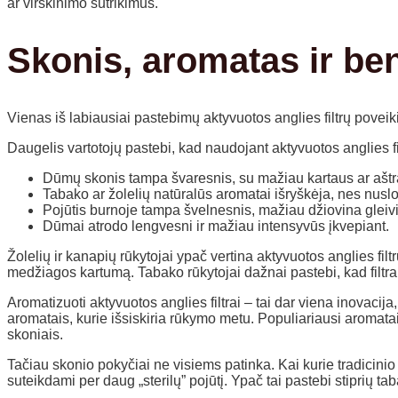
ar virškinimo sutrikimus.
Skonis, aromatas ir be
Vienas iš labiausiai pastebimų aktyvuotos anglies filtrų poveiki
Daugelis vartotojų pastebi, kad naudojant aktyvuotos anglies fi
Dūmų skonis tampa švaresnis, su mažiau kartaus ar aštr
Tabako ar žolelių natūralūs aromatai išryškėja, nes nu
Pojūtis burnoje tampa švelnesnis, mažiau džiovina gleiv
Dūmai atrodo lengvesni ir mažiau intensyvūs įkvepiant.
Žolelių ir kanapių rūkytojai ypač vertina aktyvuotos anglies 
medžiagos kartumą. Tabako rūkytojai dažnai pastebi, kad filtra
Aromatizuoti aktyvuotos anglies filtrai – tai dar viena inovacij
aromatais, kurie išsiskiria rūkymo metu. Populiariausi aromatai 
skoniais.
Tačiau skonio pokyčiai ne visiems patinka. Kai kurie tradicinio
suteikdami per daug „sterilų” pojūtį. Ypač tai pastebi stiprių ta