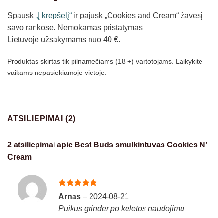
Spausk
„Į krepšelį“
ir pajusk „Cookies and Cream“ žavesį
savo rankose. Nemokamas pristatymas
Lietuvoje užsakymams nuo 40 €.
Produktas skirtas tik pilnamečiams (18 +) vartotojams. Laikykite
vaikams nepasiekiamoje vietoje.
ATSILIEPIMAI (2)
2 atsiliepimai apie
Best Buds smulkintuvas Cookies N’
Cream
Įvertinimas:
Arnas
–
2024-08-21
5
iš 5
Puikus grinder po keletos naudojimu