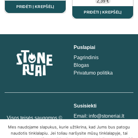
2,39
€
PRIDĖTI Į KREPŠĖLĮ
PRIDĖTI Į KREPŠĖLĮ
Puslapiai
Pagrindinis
Blogas
Privatumo politika
Susisiekti
Email:
info@stoneriai.lt
Visos teisės saugomos ©
Telegram
@Stoneriai
2025
Mes naudojame slapukus, kurie užtikrina, kad Jums bus patogu
Tel. nr.:
+37061865771
naudotis tinklalapiu. Jei toliau naršysite mūsų tinklalapyje, tai