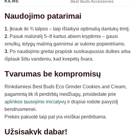
KILMĖ
Best Buds Accessories
Naudojimo patarimai
1.
Įkrauk iki ¾ talpos – taip išlaikysi optimalią dantukų trintį.
2.
Pasuk malūnėlį 5–8 kartus abiem kryptimis – gausi
smulkų, tolygų malimą garinimui ar sukimo popierėliams.
3.
Po naudojimo greitai prapūsk susikaupusias dulkes arba
išplauk šiltu vandeniu, kad kvepėtų švara.
Tvarumas be kompromisų
Rinkdamiesi Best Buds Eco Grinder Cookies and Cream,
pagamintą tik iš perdirbtų medžiagų, prisidedate prie
aplinkos tausojimo iniciatyvų
ir drąsiai rodote pavyzdį
bendruomenei.
Prekės pakuotė taip pat yra visiškai perdirbama.
Užsisakyk dabar!