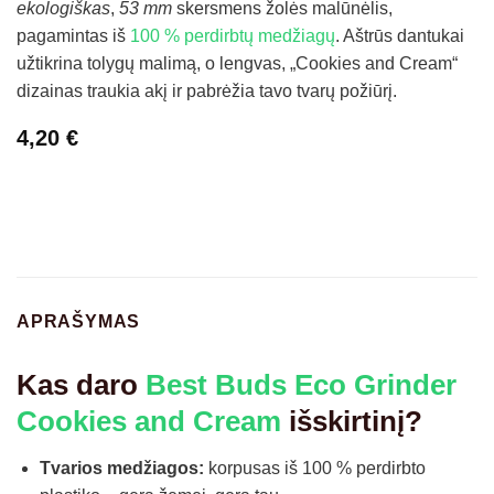
ekologiškas
,
53 mm
skersmens žolės malūnėlis,
pagamintas iš
100 % perdirbtų medžiagų
. Aštrūs dantukai
užtikrina tolygų malimą, o lengvas, „Cookies and Cream“
dizainas traukia akį ir pabrėžia tavo tvarų požiūrį.
4,20
€
APRAŠYMAS
Kas daro
Best Buds Eco Grinder
Cookies and Cream
išskirtinį?
Tvarios medžiagos:
korpusas iš 100 % perdirbto