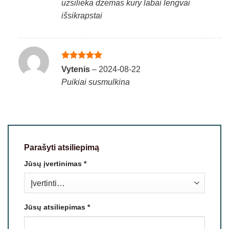
uzsilieka dzemas kury labai lengvai
išsikrapstai
Įvertinimas:
Vytenis
–
2024-08-22
5
iš 5
Puikiai susmulkina
Parašyti atsiliepimą
Jūsų įvertinimas
*
Jūsų atsiliepimas
*