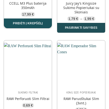
CCELL M3 Plus baterija
Juicy Jay’s Kingsize
350mAh
Sukimo Popieriukai su
Skoniais
17,99
€
Price
1,79
€
1,99
€
–
range:
PRIDĖTI Į KREPŠĖLĮ
1,79 €
PASIRINKTI SAVYBES
through
1,99 €
This
product
has
multiple
variants.
The
options
may
be
chosen
on
the
SUKIMO FILTRAI
KING SIZE POPIERIUKAI
product
RAW Perforuoti Slim Filtrai
RAW Paruoštukai Slim
page
(3vnt.)
0,69
€