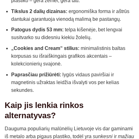
plastiko – gera žemei, gera tau.
Tikslus 2 dalių dizainas:
ergonomiška forma ir aštrūs
dantukai garantuoja vienodą malimą be pastangų.
Patogus dydis 53 mm:
telpa kišenėje, bet lengvai
susitvarko su didesniu kiekiu žolelių.
„Cookies and Cream“ stilius:
minimalistinis baltas
korpusas su išraiškingais grafikos akcentais –
kolekcionierių svajonė.
Paprasčiau prižiūrėti:
lygūs vidaus paviršiai ir
magnetinis užraktas leidžia išvalyti vos per kelias
sekundes.
Kaip jis lenkia rinkos
alternatyvas?
Dauguma populiarių malūnėlių Lietuvoje vis dar gaminami
iš metalo arba pigaus plastiko, todėl yra
sunkesni
ir
mažiau