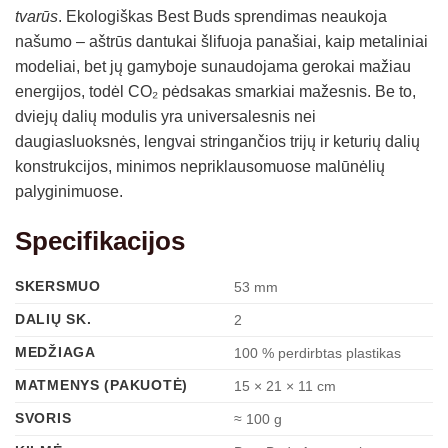
tvarūs
. Ekologiškas Best Buds sprendimas neaukoja
našumo – aštrūs dantukai šlifuoja panašiai, kaip metaliniai
modeliai, bet jų gamyboje sunaudojama gerokai mažiau
energijos, todėl CO₂ pėdsakas smarkiai mažesnis. Be to,
dviejų dalių modulis yra universalesnis nei
daugiasluoksnės, lengvai stringančios trijų ir keturių dalių
konstrukcijos, minimos nepriklausomuose malūnėlių
palyginimuose.
Specifikacijos
SKERSMUO
53 mm
DALIŲ SK.
2
MEDŽIAGA
100 % perdirbtas plastikas
MATMENYS (PAKUOTĖ)
15 × 21 × 11 cm
SVORIS
≈ 100 g