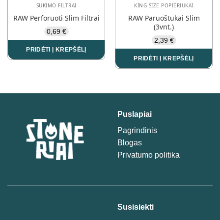
the
SUKIMO FILTRAI
KING SIZE POPIERIUKAI
product
RAW Perforuoti Slim Filtrai
RAW Paruoštukai Slim
page
(3vnt.)
0,69
€
2,39
€
PRIDĖTI Į KREPŠĖLĮ
PRIDĖTI Į KREPŠĖLĮ
Puslapiai
Pagrindinis
Blogas
Privatumo politika
Susisiekti