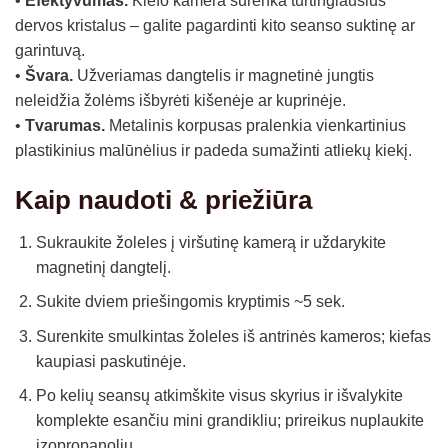
•
Efektyvumas.
Kiefo kamera surenka turtingiausius
dervos kristalus – galite pagardinti kito seanso suktinę ar
garintuvą.
•
Švara.
Užveriamas dangtelis ir magnetinė jungtis
neleidžia žolėms išbyrėti kišenėje ar kuprinėje.
•
Tvarumas.
Metalinis korpusas pralenkia vienkartinius
plastikinius malūnėlius ir padeda sumažinti atliekų kiekį.
Kaip naudoti & priežiūra
Sukraukite žoleles į viršutinę kamerą ir uždarykite
magnetinį dangtelį.
Sukite dviem priešingomis kryptimis ~5 sek.
Surenkite smulkintas žoleles iš antrinės kameros; kiefas
kaupiasi paskutinėje.
Po kelių seansų atkimškite visus skyrius ir išvalykite
komplekte esančiu mini grandikliu; prireikus nuplaukite
izopropanoliu.