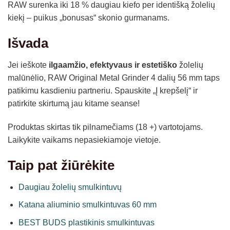
RAW surenka iki 18 % daugiau kiefo per identišką žolelių
kiekį – puikus „bonusas“ skonio gurmanams.
Išvada
Jei ieškote
ilgaamžio, efektyvaus ir estetiško
žolelių
malūnėlio, RAW Original Metal Grinder 4 dalių 56 mm taps
patikimu kasdieniu partneriu. Spauskite „Į krepšelį“ ir
patirkite skirtumą jau kitame seanse!
Produktas skirtas tik pilnamečiams (18 +) vartotojams.
Laikykite vaikams nepasiekiamoje vietoje.
Taip pat žiūrėkite
Daugiau žolelių smulkintuvų
Katana aliuminio smulkintuvas 60 mm
BEST BUDS plastikinis smulkintuvas