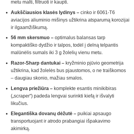
metu malti, filtruoti ir kaupti.
Aukščiausios klasės lydinys –
cinko ir 6061-T6
aviacijos aliuminio mišinys užtikrina atsparumą korozijai
ir ilgaamžiškumą.
56 mm skersmuo –
optimalus balansas tarp
kompaktiško dydžio ir talpos, todėl į delną telpantis
malūnėlis sumals iki 3 g žolelių vienu metu.
Razor-Sharp dantukai –
kryžminio pjūvio geometrija
užtikrina, kad žolelės bus pjaustomos, o ne traiškomos
– daugiau skonio, mažiau smalos.
Lengva priežiūra –
komplekte esantis minikibiras
(„scraper“) padeda lengvai surinkti kiefą ir išvalyti
likučius.
Elegantiška dovanų dėžutė –
puikiai apsaugo
transportuojant ir atrodo prabangiai išpakavimo
akimirką.