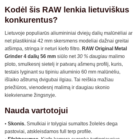
Kodėl šis RAW lenkia lietuviškus
konkurentus?
Lietuvoje populiarūs aliumininiai dviejų dalių malūnėliai ar
net plastikiniai 42 mm skersmens modeliai dažnai greitai
atšimpa, stringa ir neturi kiefo filtro.
RAW Original Metal
Grinder 4 dalių 56 mm
siūlo net
30 % daugiau
malimo
ploto, smulkesnį sietelį ir patvarų ašmenų profilį, kuris,
testais lyginant su tipiniu aliuminio 60 mm malūnėliu,
išlaiko aštrumą dvigubai ilgiau. Tai reiškia mažiau
priežiūros, vienodesnį malimą ir daugiau skonio
kiekviename žingsnyje.
Nauda vartotojui
•
Skonis.
Smulkiai ir tolygiai sumaltos žolelės dega
pastoviai, atskleisdamos
full terp profile
.