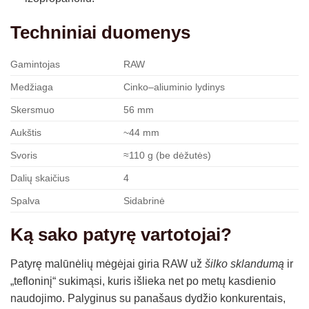
Techniniai duomenys
Gamintojas
RAW
Medžiaga
Cinko–aliuminio lydinys
Skersmuo
56 mm
Aukštis
~44 mm
Svoris
≈110 g (be dėžutės)
Dalių skaičius
4
Spalva
Sidabrinė
Ką sako patyrę vartotojai?
Patyrę malūnėlių mėgėjai giria RAW už
šilko sklandumą
ir
„tefloninį“ sukimąsi, kuris išlieka net po metų kasdienio
naudojimo. Palyginus su panašaus dydžio konkurentais,