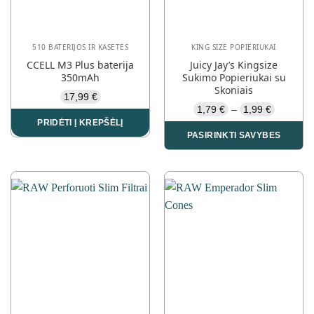
510 BATERIJOS IR KASETĖS
KING SIZE POPIERIUKAI
CCELL M3 Plus baterija
Juicy Jay’s Kingsize
350mAh
Sukimo Popieriukai su
Skoniais
17,99
€
Price
1,79
€
1,99
€
–
range:
PRIDĖTI Į KREPŠĖLĮ
1,79 €
PASIRINKTI SAVYBES
through
1,99 €
This
product
has
multiple
variants.
The
options
may
be
chosen
on