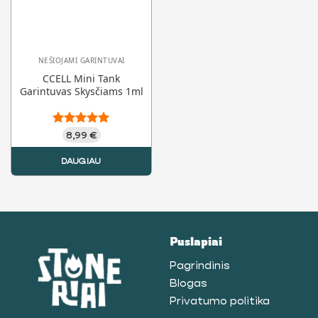
NEŠIOJAMI GARINTUVAI
CCELL Mini Tank
Garintuvas Skysčiams 1ml
Įvertinimas:
8,99
€
5.00
iš 5
DAUGIAU
Puslapiai
Pagrindinis
Blogas
Privatumo politika