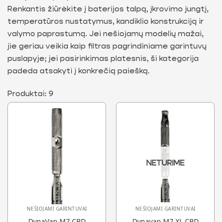
Renkantis žiūrėkite į baterijos talpą, įkrovimo jungtį,
temperatūros nustatymus, kandiklio konstrukciją ir
valymo paprastumą. Jei nešiojamų modelių mažai,
jie geriau veikia kaip filtras pagrindiniame garintuvų
puslapyje; jei pasirinkimas platesnis, ši kategorija
padeda atsakyti į konkrečią paiešką.
Produktai: 9
NETURIME
NEŠIOJAMI GARINTUVAI
NEŠIOJAMI GARINTUVAI
DynaVap M7 CBD
Dynavap M7 XL CBD