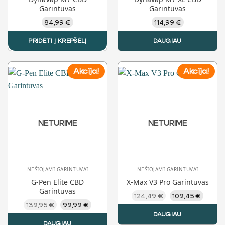
Garintuvas
Garintuvas
84,99
€
114,99
€
PRIDĖTI Į KREPŠĖLĮ
DAUGIAU
Akcija!
Akcija!
NETURIME
NETURIME
NEŠIOJAMI GARINTUVAI
NEŠIOJAMI GARINTUVAI
G-Pen Elite CBD
X-Max V3 Pro Garintuvas
Garintuvas
Original
Curre
124,49
€
109,45
€
price
price
Original
Current
139,95
€
99,99
€
was:
is:
price
price
DAUGIAU
124,49 €.
109,45
was:
is:
DAUGIAU
139,95 €.
99,99 €.