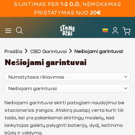
Skip
SIUNTIMAS PER
1-2 D.D
, NEMOKAMAS
to
PRISTATYMAS NUO
20€
content
Pradžia
CBD Garintuvai
Nešiojami garintuvai
Nešiojami garintuvai
Nešiojami garintuvai skirti patogiam naudojimui be
stacionarios įrangos. Atskirą puslapį verta kurti tik
tada, kai yra pakankamai skirtingų modelių, kad
lankytojas galėtų palyginti bateriją, dydį, kaitinimo
būdą ir valdymą.