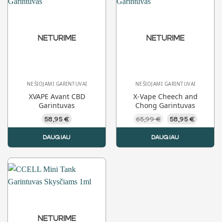
NETURIME
NETURIME
NEŠIOJAMI GARINTUVAI
NEŠIOJAMI GARINTUVAI
XVAPE Avant CBD
X-Vape Cheech and
Garintuvas
Chong Garintuvas
Original
Curren
58,95
€
65,99
€
58,95
€
price
price
was:
is:
DAUGIAU
DAUGIAU
65,99 €.
58,95 €
NETURIME