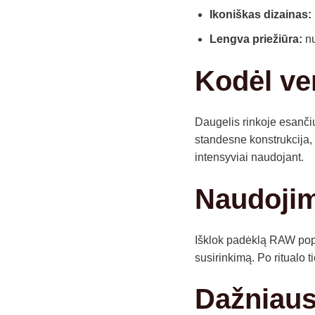
Ikoniškas dizainas:
Lengva priežiūra:
nu
Kodėl ve
Daugelis rinkoje esanči
standesne konstrukcija, 
intensyviai naudojant.
Naudojim
Išklok padėklą
RAW
popi
susirinkimą. Po ritualo 
Dažniaus