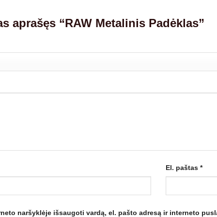
as aprašęs “RAW Metalinis Padėklas”
El. paštas
*
neto naršyklėje išsaugoti vardą, el. pašto adresą ir interneto pusla