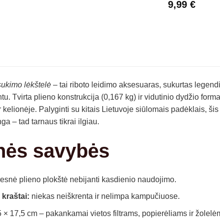
9,99
€
ukimo lėkštelė
– tai riboto leidimo aksesuaras, sukurtas legen
tu. Tvirta plieno konstrukcija (0,167 kg) ir vidutinio dydžio forma
elionėje. Palyginti su kitais Lietuvoje siūlomais padėklais, šis m
a – tad tarnaus tikrai ilgiau.
nės savybės
esnė plieno plokštė nebijanti kasdienio naudojimo.
 kraštai:
niekas neiškrenta ir nelimpa kampučiuose.
 × 17,5 cm – pakankamai vietos filtrams, popierėliams ir žolelė