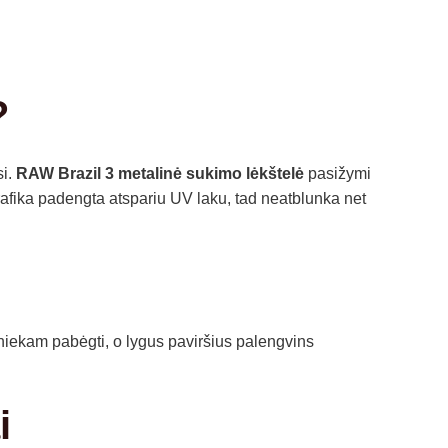
?
si.
RAW Brazil 3 metalinė sukimo lėkštelė
pasižymi
rafika padengta atspariu UV laku, tad neatblunka net
s niekam pabėgti, o lygus paviršius palengvins
i