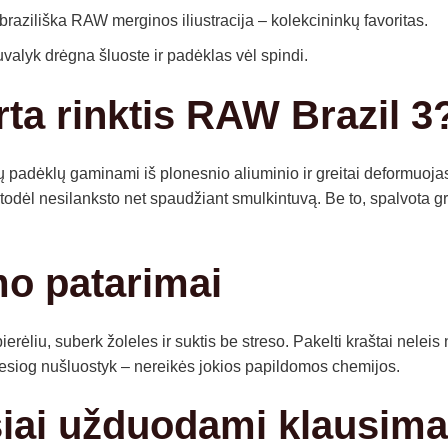
braziliška RAW merginos iliustracija – kolekcininkų favoritas.
valyk drėgna šluoste ir padėklas vėl spindi.
rta rinktis RAW Brazil 3
ų padėklų gaminami iš plonesnio aliuminio ir greitai deformuoja
todėl nesilanksto net spaudžiant smulkintuvą. Be to, spalvota g
o patarimai
erėliu, suberk žoleles ir suktis be streso. Pakelti kraštai nelei
tiesiog nušluostyk – nereikės jokios papildomos chemijos.
iai užduodami klausima