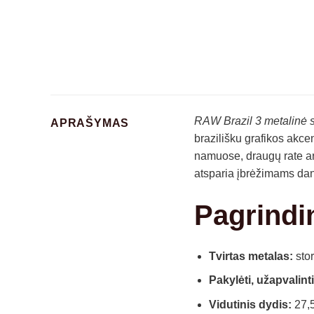
RAW Brazil 3 metalinė s
APRAŠYMAS
brazilišku grafikos akcen
namuose, draugų rate ar k
atsparia įbrėžimams dang
Pagrindi
Tvirtas metalas:
stor
Pakylėti, užapvalinti
Vidutinis dydis:
27,5