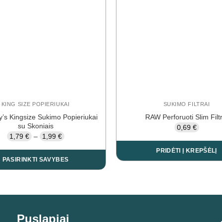
KING SIZE POPIERIUKAI
SUKIMO FILTRAI
y’s Kingsize Sukimo Popieriukai
RAW Perforuoti Slim Filtr
su Skoniais
0,69
€
Price
1,79
€
–
1,99
€
range:
1,79 €
PRIDĖTI Į KREPŠĖLĮ
through
PASIRINKTI SAVYBES
1,99 €
This
product
has
multiple
Puslapiai
variants.