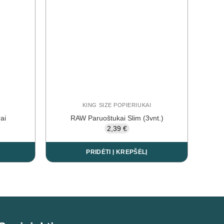
KING SIZE POPIERIUKAI
ai
RAW Paruoštukai Slim (3vnt.)
2,39
€
PRIDĖTI Į KREPŠĖLĮ