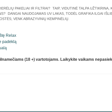
IERĖLIŲ PAKELIAI IR FILTRAI?
TAIP, VIDUTINĖ TALPA UŽTIKRINA, 
NS?
DANGAI NAUDOJAMAS UV LAKAS, TODĖL GRAFIKA ILGAI IŠLI
STĖS; VENK ABRAZYVINIŲ KEMPINĖLIŲ.
štę Relax
e padėklą
ualą
pilnamečiams (18 +) vartotojams. Laikykite vaikams nepasiek